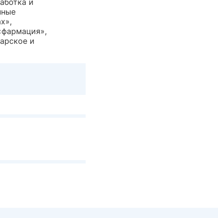
аботка и
нные
х»,
«фармация»,
варское и