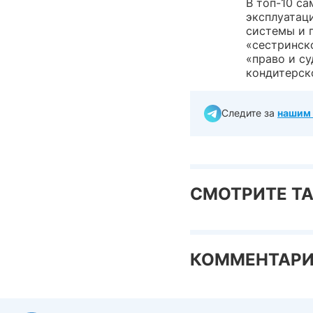
В топ-10 с
эксплуатац
системы и 
«сестринск
«право и с
кондитерск
Следите за
нашим 
СМОТРИТЕ Т
КОММЕНТАР