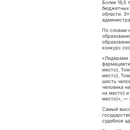
Более 16,5 
бюджетных 
области. Э
администра
По словам 
образовани
образовани
конкурс сос
«Лидерами 
фармацевтич
место), Том
место), То
шесть челов
человека н
на место) и
место)», —
Самый высо
государств
судебное а