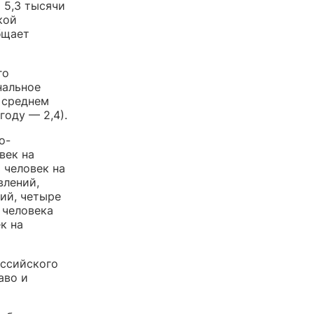
 5,3 тысячи
кой
бщает
го
нальное
 среднем
году — 2,4).
о-
век на
 человек на
влений,
ний, четыре
 человека
к на
оссийского
аво и