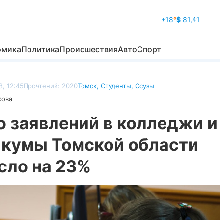
+18
°
$
81,41
омика
Политика
Происшествия
Авто
Спорт
8, 12:45
Прочтений: 2020
Томск
,
Студенты
,
Ссузы
кова
о заявлений в колледжи и
икумы Томской области
сло на 23%