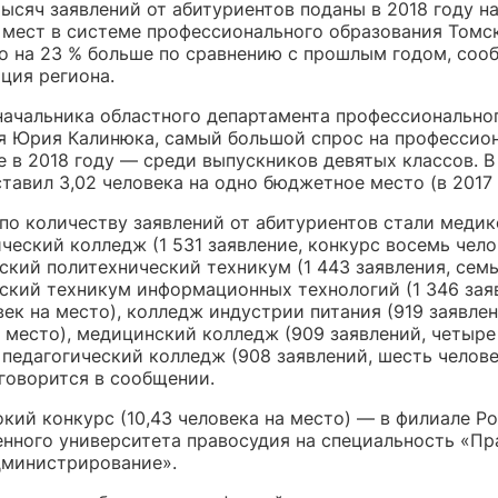
тысяч заявлений от абитуриентов поданы в 2018 году на
мест в системе профессионального образования Томс
то на 23 % больше по сравнению с прошлым годом, соо
ция региона.
начальника областного департамента профессионально
я Юрия Калинюка, самый большой спрос на профессио
е в 2018 году — среди выпускников девятых классов. В
тавил 3,02 человека на одно бюджетное место (в 2017 
по количеству заявлений от абитуриентов стали медик
еский колледж (1 531 заявление, конкурс восемь чело
ский политехнический техникум (1 443 заявления, семь
мский техникум информационных технологий (1 346 зая
ек на место), колледж индустрии питания (919 заявле
а место), медицинский колледж (909 заявлений, четыре
 педагогический колледж (908 заявлений, шесть челове
 говорится в сообщении.
кий конкурс (10,43 человека на место) — в филиале Р
енного университета правосудия на специальность «Пр
дминистрирование».