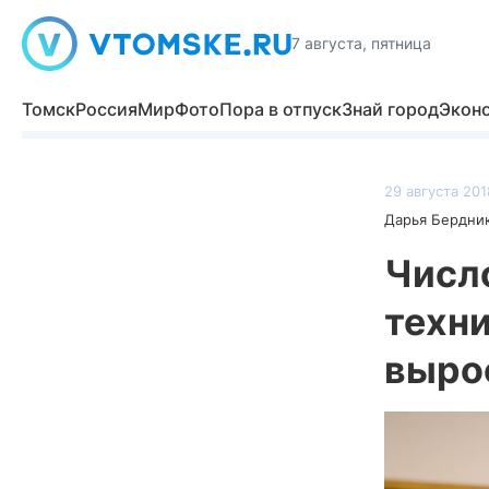
7 августа, пятница
Томск
Россия
Мир
Фото
Пора в отпуск
Знай город
Экон
29 августа 201
Дарья Бердни
Числ
техн
выро