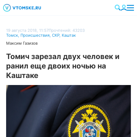
19 августа 2018, 11:57
Прочтений: 43203
Томск
,
Происшествия
,
СКР
,
Каштак
Максим Газизов
Томич зарезал двух человек и
ранил еще двоих ночью на
Каштаке