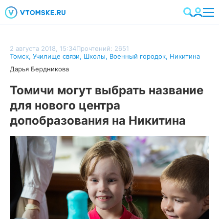
2 августа 2018, 15:34
Прочтений: 2651
Томск
,
Училище связи
,
Школы
,
Военный городок
,
Никитина
Дарья Бердникова
Томичи могут выбрать название
для нового центра
допобразования на Никитина