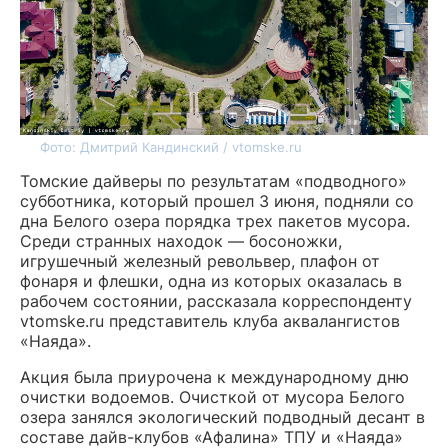
Фото: Дмитрий Кандинский / vtomske.ru
Томские дайверы по результатам «подводного»
субботника, который прошел 3 июня, подняли со
дна Белого озера порядка трех пакетов мусора.
Среди странных находок — босоножки,
игрушечный железный револьвер, плафон от
фонаря и флешки, одна из которых оказалась в
рабочем состоянии, рассказала корреспонденту
vtomske.ru представитель клуба аквалангистов
«Наяда».
Акция была приурочена к международному дню
очистки водоемов. Очисткой от мусора Белого
озера занялся экологический подводный десант в
составе дайв-клубов «Афалина» ТПУ и «Наяда»