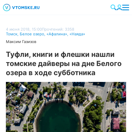
4 июня 2018, 15:00
Прочтений: 3358
Томск
,
Белое озеро
,
«Афалина»
,
«Наяда»
Максим Газизов
Туфли, книги и флешки нашли
томские дайверы на дне Белого
озера в ходе субботника