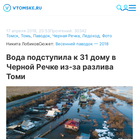
17 апреля 2018, 20:53
Прочтений: 30342
Томск
,
Томь
,
Паводок
,
Черная Речка
,
Ледоход
,
Фото
Никита Лобиков
Сюжет:
Весенний паводок — 2018
Вода подступила к 31 дому в
Черной Речке из-за разлива
Томи