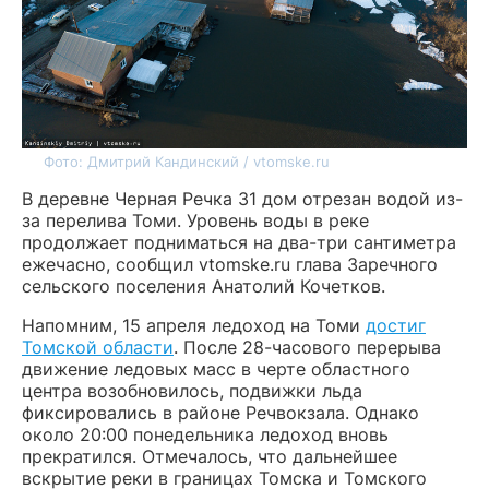
Фото: Дмитрий Кандинский / vtomske.ru
В деревне Черная Речка 31 дом отрезан водой из-
за перелива Томи. Уровень воды в реке
продолжает подниматься на два-три сантиметра
ежечасно, сообщил vtomske.ru глава Заречного
сельского поселения Анатолий Кочетков.
Напомним, 15 апреля ледоход на Томи
достиг
Томской области
. После 28-часового перерыва
движение ледовых масс в черте областного
центра возобновилось, подвижки льда
фиксировались в районе Речвокзала. Однако
около 20:00 понедельника ледоход вновь
прекратился. Отмечалось, что дальнейшее
вскрытие реки в границах Томска и Томского