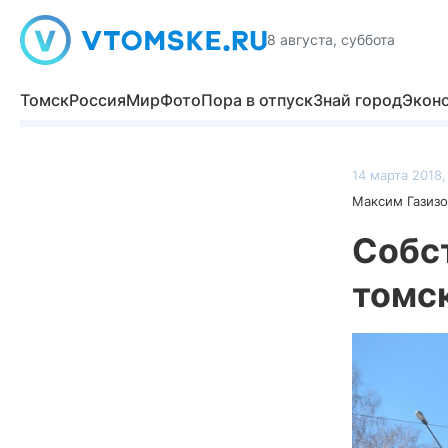
8 августа, суббота
Томск
Россия
Мир
Фото
Пора в отпуск
Знай город
Экон
14 марта 2018,
Максим Газизо
Собс
томс