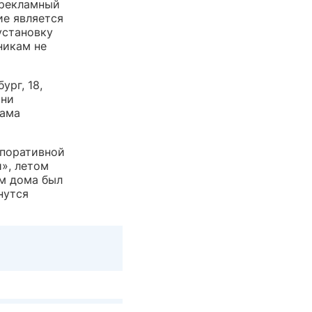
 рекламный
ие является
установку
никам не
ург, 18,
они
лама
рпоративной
», летом
м дома был
нутся