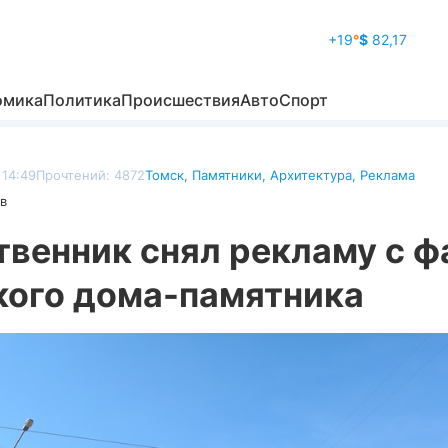
+19
°
$
82,17
омика
Политика
Происшествия
Авто
Спорт
 14:49
Прочтений: 4872
Томск
,
Памятники
,
Архитектура
,
Реклама
в
твенник снял рекламу с ф
кого дома-памятника