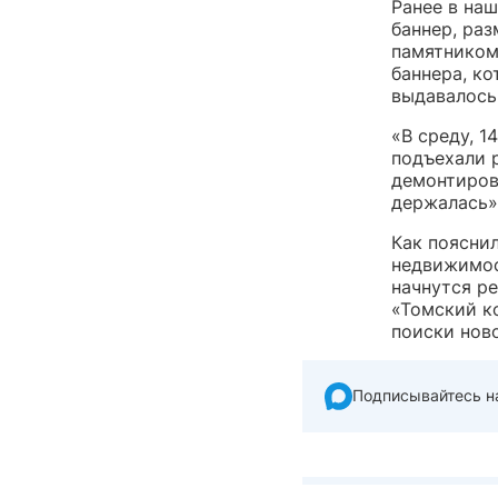
Ранее в на
баннер, раз
памятником
баннера, ко
выдавалось
«В среду, 1
подъехали 
демонтиров
держалась»
Как поясни
недвижимос
начнутся р
«Томский к
поиски ново
Подписывайтесь н