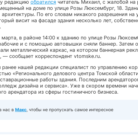
шу редакцию
обратился
читатель Михаил, с жалобой на
мещенный на доме по улице Розы Люксембург, 18. Здан
 архитектуры. По его словам никакого разрешения на 
торый висит на фасаде здания несколько лет, собствен
.
4 марта, в районе 14:00 к зданию по улице Розы Люксемб
рабочие и с помощью автовышки сняли баннер. Затем 
али металлический каркас, на котором баннерная рек
, — сообщает корреспондент vtomske.ru.
л ранее нашей редакции специалист по управлению ко
тью «Регионального делового центра Томской области
еставрационные работы здания. Последним арендаторо
олледж дизайна и сервиса». Уже в скором времени нач
го арендатора из сферы гостиничного бизнеса.
а нас в
Макс
, чтобы не пропускать самое интересное