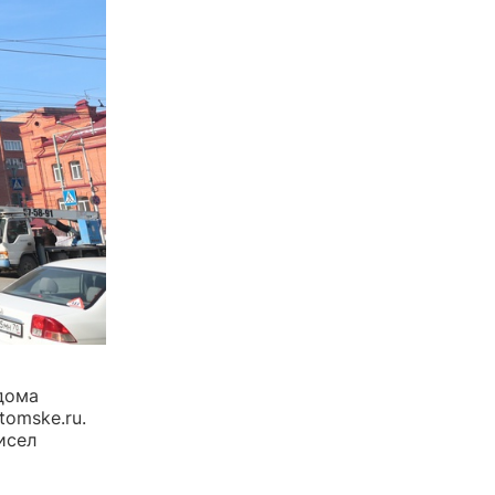
 дома
omske.ru.
исел