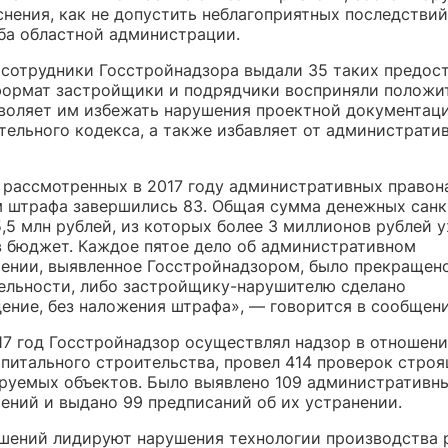
снения, как не допустить неблагоприятных последстви
ба областной администрации.
д сотрудники Госстройнадзора выдали 35 таких предос
ормат застройщики и подрядчики восприняли положит
зволяет им избежать нарушения проектной документац
тельного кодекса, а также избавляет от администрати
09 рассмотренных в 2017 году административных право
 штрафа завершились 83. Общая сумма денежных сан
,5 млн рублей, из которых более 3 миллионов рублей 
в бюджет. Каждое пятое дело об административном
ении, выявленное Госстройнадзором, было прекращен
ельности, либо застройщику-нарушителю сделано
ение, без наложения штрафа», — говорится в сообщени
017 год Госстройнадзор осуществлял надзор в отношен
апитального строительства, провел 414 проверок стро
руемых объектов. Было выявлено 109 административн
ений и выдано 99 предписаний об их устранении.
шений лидируют нарушения технологии производства 