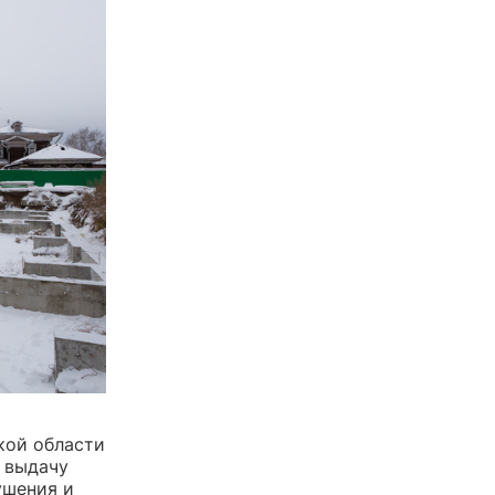
кой области
 выдачу
ушения и