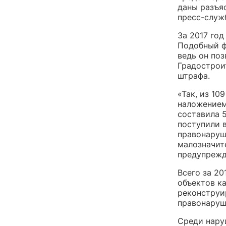
даны разъя
пресс-служ
За 2017 го
Подобный ф
ведь он по
Градострои
штрафа.
«Так, из 1
наложением
составила 5
поступили 
правонаруш
малозначит
предупрежд
Всего за 2
объектов к
реконструи
правонаруш
Среди нару