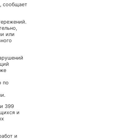
й, сообщает
тережений.
ельно,
ии или
вного
нарушений
кций
уже
о по
и.
ии 399
ящихся и
ых
работ и