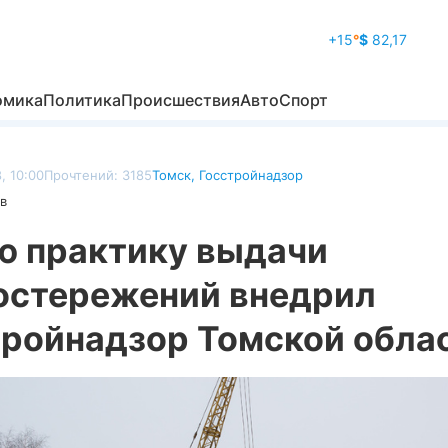
+15
°
$
82,17
омика
Политика
Происшествия
Авто
Спорт
, 10:00
Прочтений: 3185
Томск
,
Госстройнадзор
в
ю практику выдачи
остережений внедрил
тройнадзор Томской обла