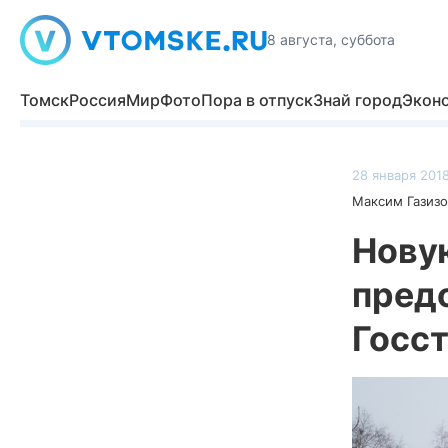
8 августа, суббота
Томск
Россия
Мир
Фото
Пора в отпуск
Знай город
Экон
28 января 2018
Максим Газизо
Нову
пред
Госс