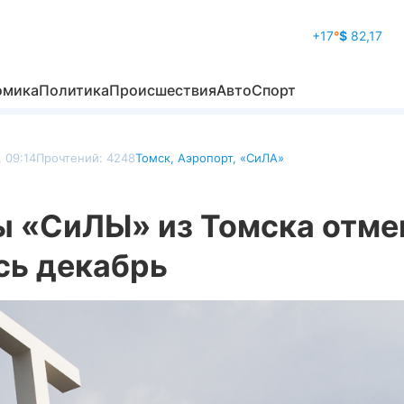
+17
°
$
82,17
омика
Политика
Происшествия
Авто
Спорт
, 09:14
Прочтений: 4248
Томск
,
Аэропорт
,
«СиЛА»
ы «СиЛЫ» из Томска отм
сь декабрь