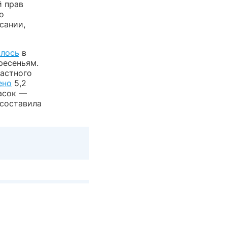
й прав
о
сании,
алось
в
ресеньям.
ластного
ено
5,2
асок —
 составила