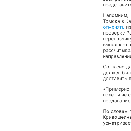
представит
Напомним, 
Томска в Ка
отменять
из
проверку Р
перевозчи
выполняет 
рассчитывал
направлении
Согласно д
должен был 
доставить 
«Примерно 
полеты не 
продавалис
По словам 
Кривошеина
усматривае