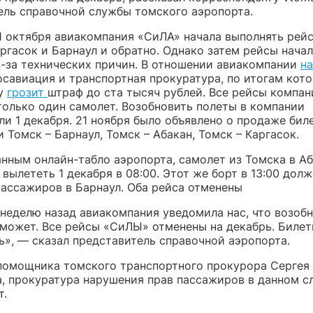
ель справочной службы томского аэропорта.
1 октября авиакомпания «СиЛА» начала выполнять рей
ргасок и Барнаул и обратно. Однако затем рейсы нача
-за технических причин. В отношении авиакомпании
н
осавиация и транспортная прокуратура, по итогам кот
ку
грозит
штраф до ста тысяч рублей. Все рейсы компан
только один самолет. Возобновить полеты в компании
и 1 декабря. 21 ноября было объявлено о продаже бил
 Томск – Барнаул, Томск – Абакан, Томск – Каргасок.
анным онлайн-табло аэропорта, самолет из Томска в А
вылететь 1 декабря в 08:00. Этот же борт в 13:00 дол
пассажиров в Барнаул. Оба рейса отменены
неделю назад авиакомпания уведомила нас, что возоб
сможет. Все рейсы «СиЛЫ» отменены на декабрь. Билет
ь», — сказал представитель справочной аэропорта.
помощника томского транспортного прокурора Сергея
, прокуратура нарушения прав пассажиров в данном сл
т.