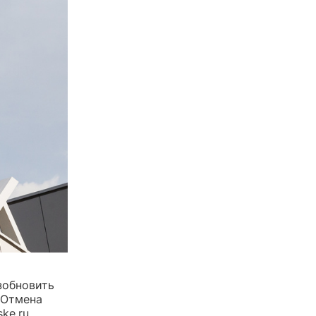
зобновить
 Отмена
ke.ru