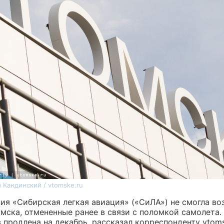
 Кандинский / vtomske.ru
ия «Сибирская легкая авиация» («СиЛА») не смогла во
омска, отмененные ранее в связи с поломкой самолета.
 продлена на декабрь, рассказал корреспонденту vtoms