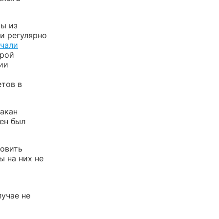
сы из
ли регулярно
ачали
орой
ии
етов в
бакан
жен был
новить
ы на них не
учае не