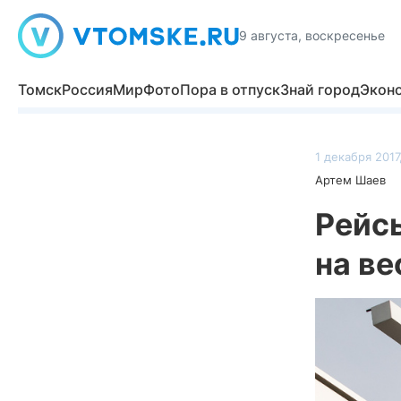
9 августа, воскресенье
Томск
Россия
Мир
Фото
Пора в отпуск
Знай город
Экон
1 декабря 2017
Артем Шаев
Рейс
на ве