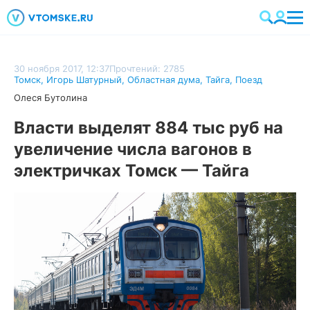
30 ноября 2017, 12:37
Прочтений: 2785
Томск
,
Игорь Шатурный
,
Областная дума
,
Тайга
,
Поезд
Олеся Бутолина
Власти выделят 884 тыс руб на
увеличение числа вагонов в
электричках Томск — Тайга