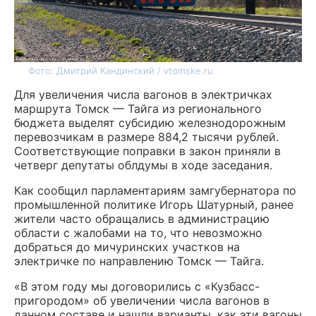
Фото: Дмитрий Кандинский / vtomske.ru
Для увеличения числа вагонов в электричках
маршрута Томск — Тайга из регионального
бюджета выделят субсидию железнодорожным
перевозчикам в размере 884,2 тысячи рублей.
Соответствующие поправки в закон приняли в
четверг депутаты облдумы в ходе заседания.
Как сообщил парламентариям замгубернатора по
промышленной политике Игорь Шатурный, ранее
жители часто обращались в администрацию
области с жалобами на то, что невозможно
добраться до мичуринских участков на
электричке по направлению Томск — Тайга.
«В этом году мы договорились с «Кузбасс-
пригородом» об увеличении числа вагонов в
данном составе и нашли варианты, как эти вагоны