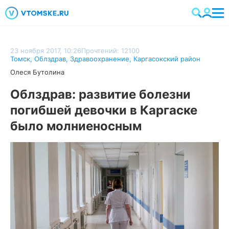
23 ноября 2017, 10:26
Прочтений: 12100
Томск
,
Облздрав
,
Здравоохранение
,
Каргасокский район
Олеся Бутолина
Облздрав: развитие болезни
погибшей девочки в Каргаске
было молниеносным