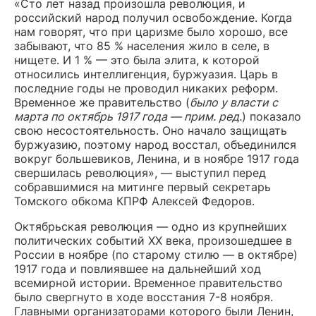
«Сто лет назад произошла революция, и
российский народ получил освобождение. Когда
нам говорят, что при царизме было хорошо, все
забывают, что 85 % населения жило в селе, в
нищете. И 1 % — это была элита, к которой
относились интеллигенция, буржуазия. Царь в
последние годы не проводил никаких реформ.
Временное же правительство (
было у власти с
марта по октябрь 1917 года — прим. ред.
) показало
свою несостоятельность. Оно начало защищать
буржуазию, поэтому народ восстал, объединился
вокруг большевиков, Ленина, и в ноябре 1917 года
свершилась революция», — выступил перед
собравшимися на митинге первый секретарь
Томского обкома КПРФ Алексей Федоров.
Октябрьская революция — одно из крупнейших
политических событий XX века, произошедшее в
России в ноябре (по старому стилю — в октябре)
1917 года и повлиявшее на дальнейший ход
всемирной истории. Временное правительство
было свергнуто в ходе восстания 7-8 ноября.
Главными организаторами которого были Ленин,