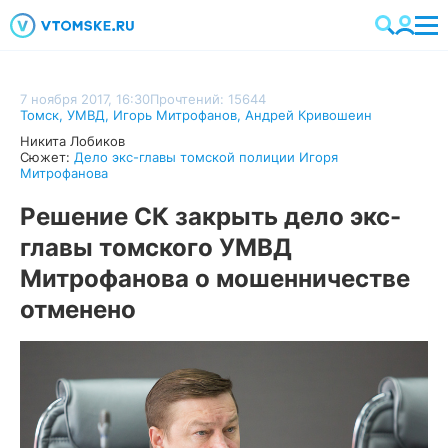
7 ноября 2017, 16:30
Прочтений: 15644
Томск
,
УМВД
,
Игорь Митрофанов
,
Андрей Кривошеин
Никита Лобиков
Сюжет:
Дело экс-главы томской полиции Игоря
Митрофанова
Решение СК закрыть дело экс-
главы томского УМВД
Митрофанова о мошенничестве
отменено