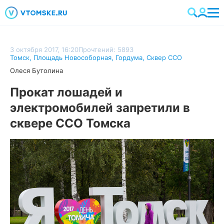
3 октября 2017, 16:20
Прочтений: 5893
Томск
,
Площадь Новособорная
,
Гордума
,
Сквер ССО
Олеся Бутолина
Прокат лошадей и
электромобилей запретили в
сквере ССО Томска