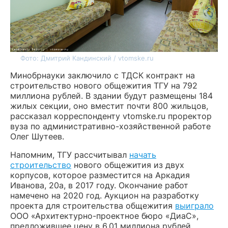
Фото: Дмитрий Кандинский / vtomske.ru
Минобрнауки заключило с ТДСК контракт на
строительство нового общежития ТГУ на 792
миллиона рублей. В здании будут размещены 184
жилых секции, оно вместит почти 800 жильцов,
рассказал корреспонденту vtomske.ru проректор
вуза по административно-хозяйственной работе
Олег Шутеев.
Напомним, ТГУ рассчитывал
начать
строительство
нового общежития из двух
корпусов, которое разместится на Аркадия
Иванова, 20а, в 2017 году. Окончание работ
намечено на 2020 год. Аукцион на разработку
проекта для строительства общежития
выиграло
ООО «Архитектурно-проектное бюро «ДиаС»,
предложившее цену в 6,01 миллиона рублей.