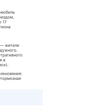
омобиль
оездом,
 17
гиона
 — жители
дужного.
стративного
я в
ск).
лкновения:
а тормозная