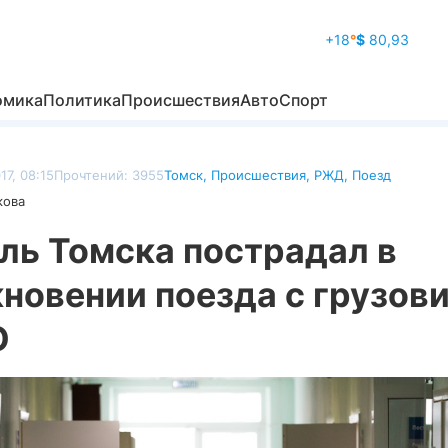
+18
°
$
80,93
омика
Политика
Происшествия
Авто
Спорт
17, 08:15
Прочтений: 3955
Томск
,
Происшествия
,
РЖД
,
Поезд
кова
ль Томска пострадал в
новении поезда с грузов
О