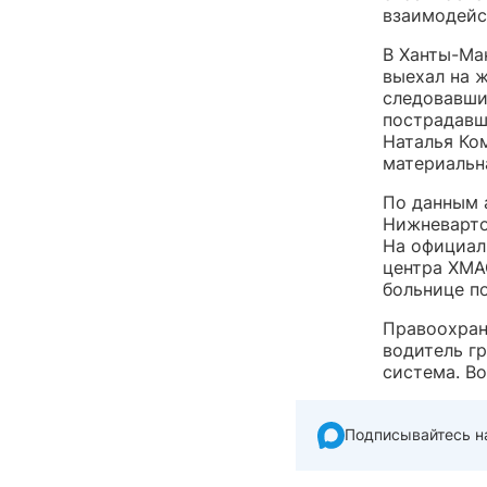
взаимодейс
В Ханты-Ма
выехал на 
следовавши
пострадавши
Наталья Ко
материальн
По данным 
Нижневарто
На официал
центра ХМА
больнице по
Правоохран
водитель гр
система. В
Подписывайтесь н