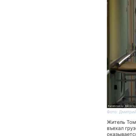
Фото: Дмитрий
Житель Том
въехал груз
оказываетс