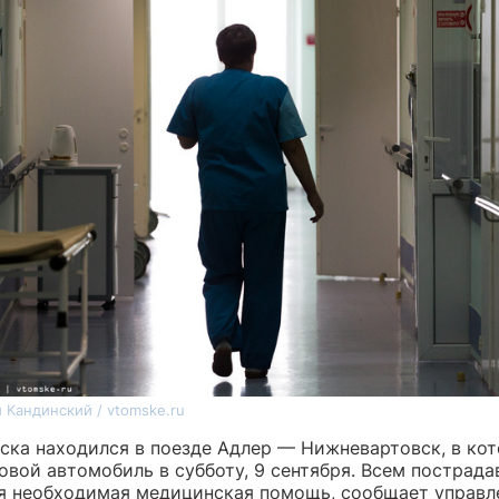
 Кандинский / vtomske.ru
ска находился в поезде Адлер — Нижневартовск, в ко
овой автомобиль в субботу, 9 сентября. Всем пострад
я необходимая медицинская помощь, сообщает управл