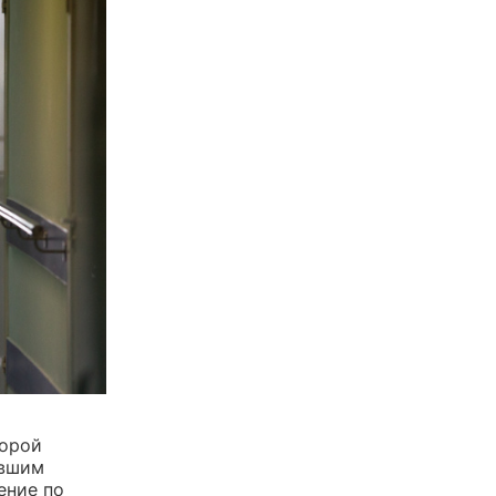
торой
авшим
ение по