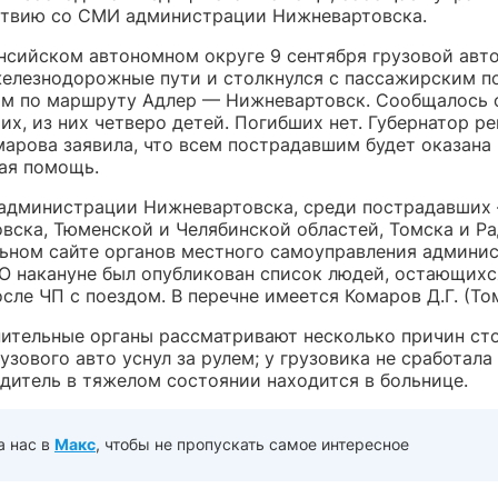
твию со СМИ администрации Нижневартовска.
нсийском автономном округе 9 сентября грузовой авт
железнодорожные пути и столкнулся с пассажирским п
м по маршруту Адлер — Нижневартовск. Сообщалось о
х, из них четверо детей. Погибших нет. Губернатор ре
марова заявила, что всем пострадавшим будет оказана
ая помощь.
администрации Нижневартовска, среди пострадавших
вска, Тюменской и Челябинской областей, Томска и Ра
ьном сайте органов местного самоуправления админи
О накануне был опубликован список людей, остающихс
сле ЧП с поездом. В перечне имеется Комаров Д.Г. (Том
ительные органы рассматривают несколько причин сто
узового авто уснул за рулем; у грузовика не сработал
одитель в тяжелом состоянии находится в больнице.
а нас в
Макс
, чтобы не пропускать самое интересное