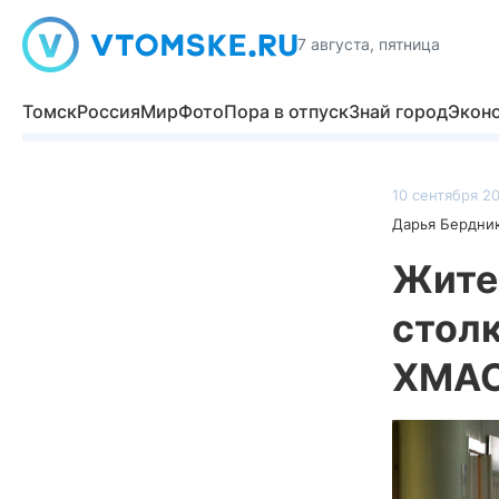
7 августа, пятница
Томск
Россия
Мир
Фото
Пора в отпуск
Знай город
Экон
10 сентября 20
Дарья Бердни
Жите
столк
ХМА