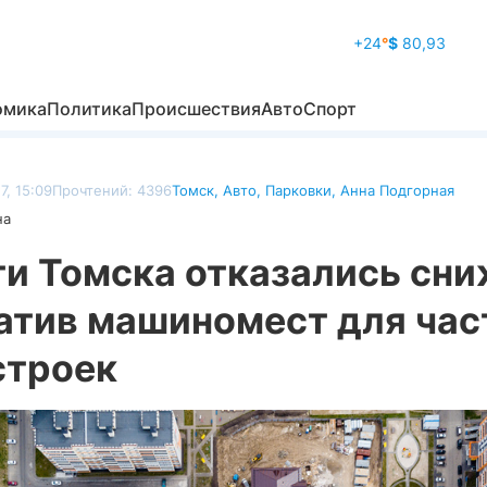
+24
°
$
80,93
омика
Политика
Происшествия
Авто
Спорт
7, 15:09
Прочтений: 4396
Томск
,
Авто
,
Парковки
,
Анна Подгорная
на
ти Томска отказались сн
атив машиномест для час
строек