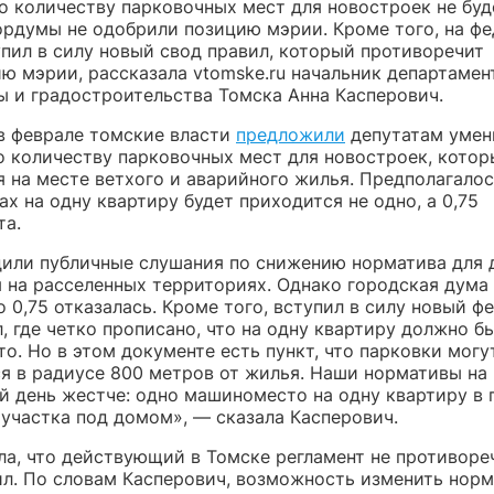
о количеству парковочных мест для новостроек не буд
ордумы не одобрили позицию мэрии. Кроме того, на ф
упил в силу новый свод правил, который противоречит
ю мэрии, рассказала vtomske.ru начальник департамен
ы и градостроительства Томска Анна Касперович.
в феврале томские власти
предложили
депутатам умен
о количеству парковочных мест для новостроек, котор
 на месте ветхого и аварийного жилья. Предполагалось
ах на одну квартиру будет приходится не одно, а 0,75
а.
или публичные слушания по снижению норматива для 
 на расселенных территориях. Однако городская дума
 0,75 отказалась. Кроме того, вступил в силу новый 
, где четко прописано, что на одну квартиру должно б
. Но в этом документе есть пункт, что парковки могу
я в радиусе 800 метров от жилья. Наши нормативы на
й день жестче: одно машиноместо на одну квартиру в 
 участка под домом», — сказала Касперович.
ла, что действующий в Томске регламент не противоре
ил. По словам Касперович, возможность изменить норм