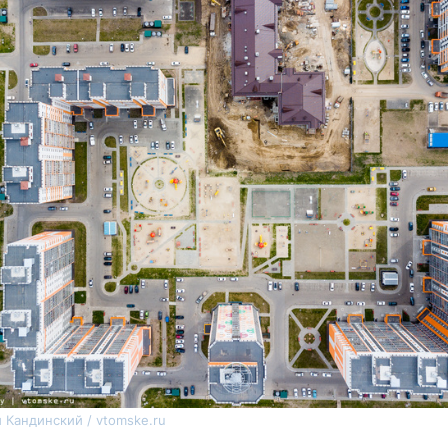
 Кандинский / vtomske.ru