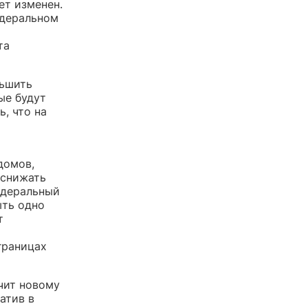
ет изменен.
едеральном
та
ьшить
ые будут
, что на
домов,
 снижать
федеральный
ыть одно
т
границах
чит новому
атив в