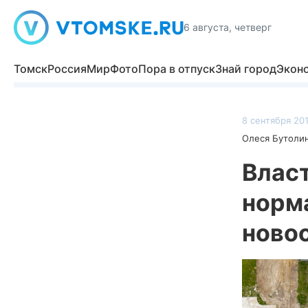
6 августа, четверг
Томск
Россия
Мир
Фото
Пора в отпуск
Знай город
Экон
8 сентября 201
Олеся Бутоли
Влас
норм
ново