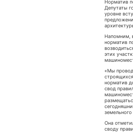
Норматив п
Депутаты г
уровне вст
предложени
архитектур
Напомним, 
норматив п
возводиться
этих участк
машиномест
«Мы провод
строящихся
норматив до
свод правил
машиноместо
размещатьс
сегодняшни
земельного
Она отмети
своду прав