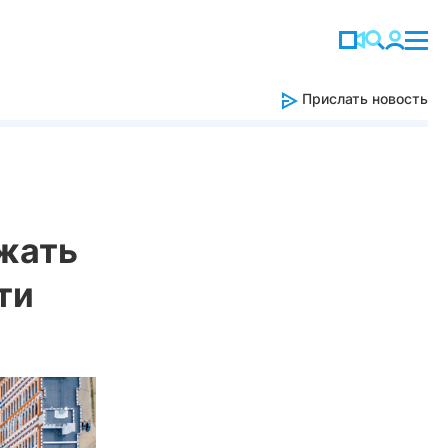
Прислать новость
ижать
ти