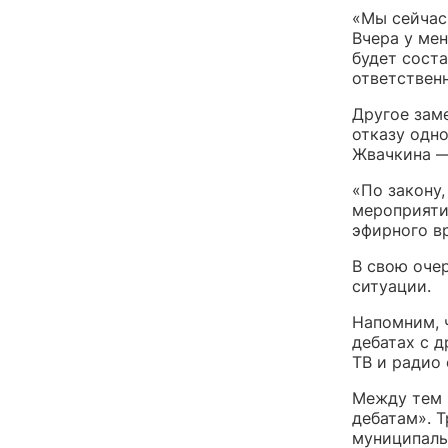
«Мы сейчас 
Вчера у мен
будет соста
ответствен
Другое зам
отказу одно
Жвачкина — 
«По закону
мероприяти
эфирного в
В свою оче
ситуации.
Напомним, 
дебатах с 
ТВ и радио
Между тем 
дебатам». Т
муниципаль