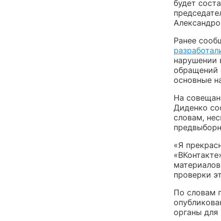
будет соста
председате
Александро
Ранее сооб
разработал
нарушении 
обращений 
основные н
На совещан
Диденко соо
словам, не
предвыборн
«Я прекрасн
«ВКонтакте
материалов
проверки эт
По словам 
опубликова
органы для 