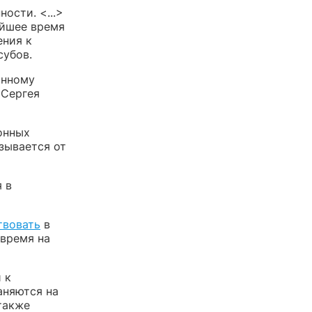
ости. <...>
айшее время
ения к
субов.
анному
 Сергея
онных
зывается от
 в
твовать
в
 время на
 к
аняются на
также