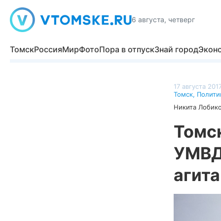
6 августа, четверг
Томск
Россия
Мир
Фото
Пора в отпуск
Знай город
Экон
17 августа 2017
Томск
,
Полити
Никита Лобик
Томс
УМВД
агит