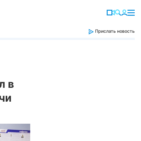
Прислать новость
л в
чи