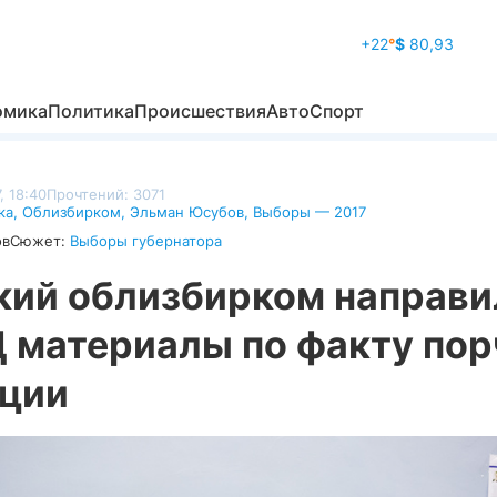
+22
°
$
80,93
омика
Политика
Происшествия
Авто
Спорт
, 18:40
Прочтений: 3071
ка
,
Облизбирком
,
Эльман Юсубов
,
Выборы — 2017
ов
Сюжет:
Выборы губернатора
кий облизбирком направи
 материалы по факту пор
ации