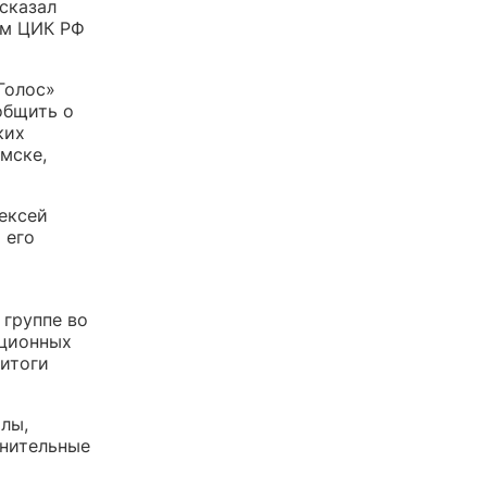
ссказал
ом ЦИК РФ
Голос»
общить о
ких
мске,
ексей
 его
 группе во
ационных
 итоги
лы,
анительные