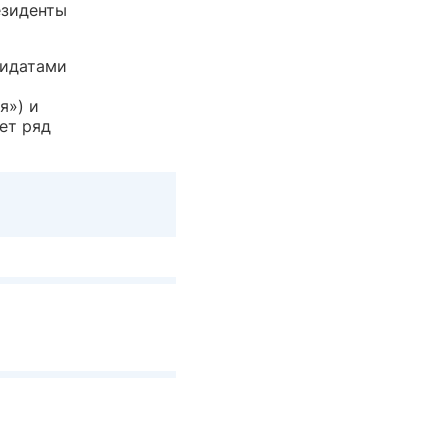
езиденты
дидатами
я») и
ет ряд