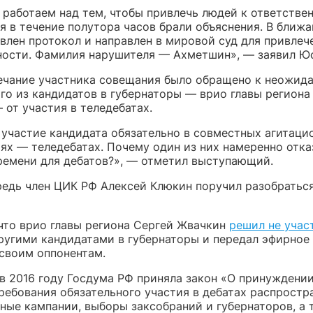
работаем над тем, чтобы привлечь людей к ответственн
я в течение полутора часов брали объяснения. В ближ
влен протокол и направлен в мировой суд для привлеч
ности. Фамилия нарушителя — Ахметшин», — заявил Ю
ечание участника совещания было обращено к неожид
го из кандидатов в губернаторы — врио главы региона
от участия в теледебатах.
, участие кандидата обязательно в совместных агитаци
ях — теледебатах. Почему один из них намеренно отка
ремени для дебатов?», — отметил выступающий.
редь член ЦИК РФ Алексей Клюкин поручил разобраться
что врио главы региона Сергей Жвачкин
решил не учас
другими кандидатами в губернаторы и передал эфирное
 своим оппонентам.
в 2016 году Госдума РФ приняла закон «О принуждении
ребования обязательного участия в дебатах распростр
ные кампании, выборы заксобраний и губернаторов, а 