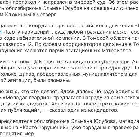
влен протокол и направлен в мировой суд. Об этом ра
ль облизбиркома Эльман Юсубов на совещании с член
м Клюкиным в четверг.
щалось, что координаторы всероссийского движения «
и
«Карту нарушений», куда любой гражданин может со
в ходе избирательной компании. В Томской области та
оказалось 12. По словам координаторов движения в То
арушения касаются порчи агитационных материалов.
ии с членом ЦИК один из кандидатов в губернаторы Ал
бщил, что уже обратился с жалобой в прокуратуру. По
сколько щитов, предоставленных муниципалитетом для
ой агитации, были сломаны.
о знаю, кто это делает. Здесь далеко не надо ходить: в
» «Молодая гвардия» предлагает награду за срыв агит
 других кандидатов. Хотелось бы посмотреть какие-то
их публикаций», — сказал один из кандидатов.
председателя облизбиркома Эльмана Юсубова, материа
нные на «Карте нарушений», уже переданы в правоохр
принятия мер.