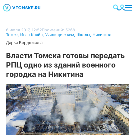
6 июля 2017, 12:52
Прочтений: 5268
Томск
,
Иван Кляйн
,
Училище связи
,
Школы
,
Никитина
Дарья Бердникова
Власти Томска готовы передать
РПЦ одно из зданий военного
городка на Никитина