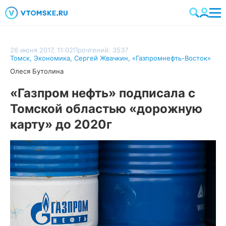
26 июня 2017, 11:02
Прочтений: 3537
Томск
,
Экономика
,
Сергей Жвачкин
,
«Газпромнефть-Восток»
Олеся Бутолина
«Газпром нефть» подписала с
Томской областью «дорожную
карту» до 2020г