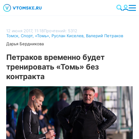
12 июня 2017, 11:18
Прочтений: 5312
Томск
,
Спорт
,
«Томь»
,
Руслан Киселев
,
Валерий Петраков
Дарья Бердникова
Петраков временно будет
тренировать «Томь» без
контракта