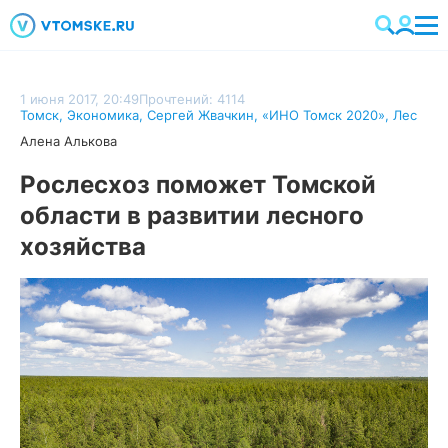
1 июня 2017, 20:49
Прочтений: 4114
Томск
,
Экономика
,
Сергей Жвачкин
,
«ИНО Томск 2020»
,
Лес
Алена Алькова
Рослесхоз поможет Томской
области в развитии лесного
хозяйства