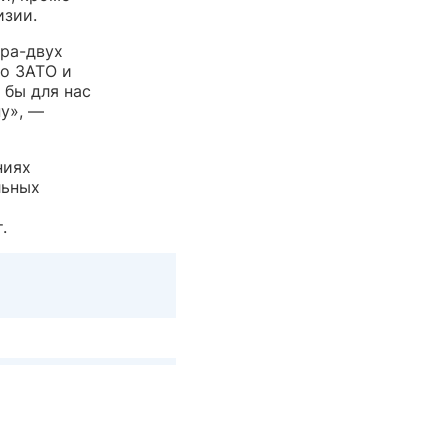
изии.
ора-двух
по ЗАТО и
 бы для нас
ну», —
ниях
льных
.