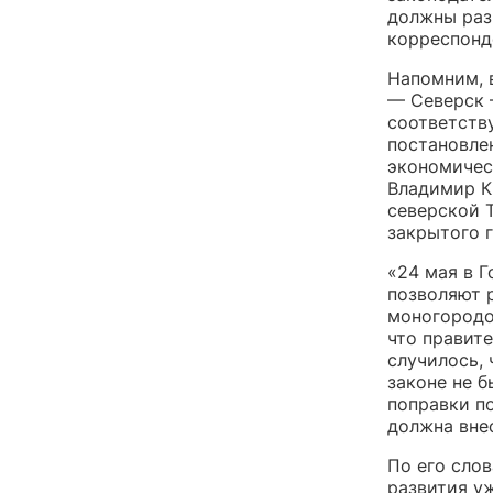
должны раз
корреспонд
Напомним, 
— Северск 
соответств
постановле
экономичес
Владимир 
северской Т
закрытого 
«24 мая в 
позволяют 
моногородо
что правит
случилось, 
законе не б
поправки п
должна вне
По его сло
развития у