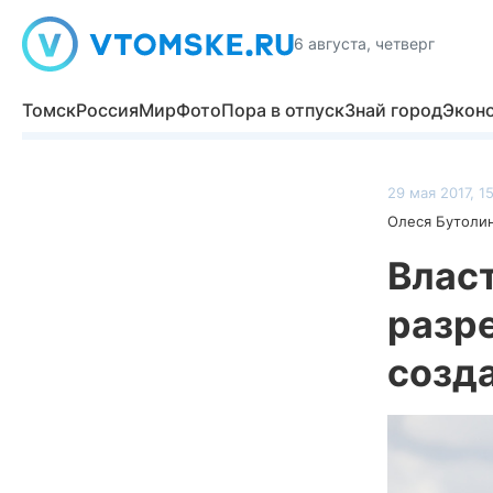
6 августа, четверг
Томск
Россия
Мир
Фото
Пора в отпуск
Знай город
Экон
29 мая 2017, 15
Олеся Бутоли
Власт
разр
созд