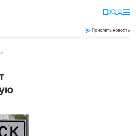
Прислать новость
ОР
т
щую