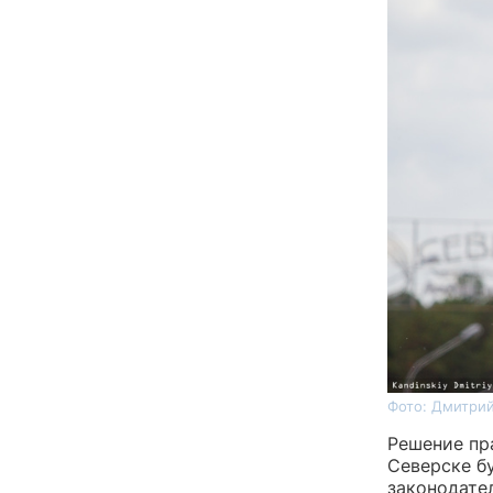
Фото: Дмитрий
Решение пр
Северске б
законодате