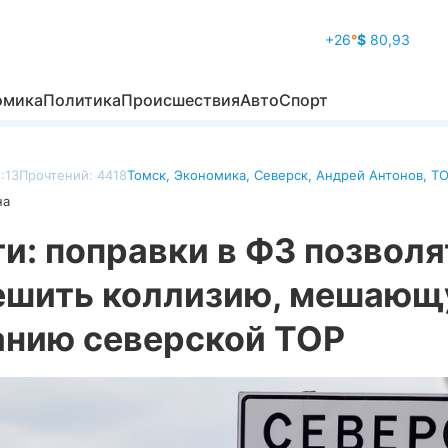
+26
°
$
80,93
омика
Политика
Происшествия
Авто
Спорт
:13
Прочтений: 4418
Томск
,
Экономика
,
Северск
,
Андрей Антонов
,
Т
на
и: поправки в ФЗ позволя
ешить коллизию, мешаю
анию северской ТОР