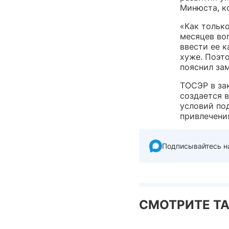
Минюста, к
«Как только
месяцев воп
ввести ее к
хуже. Поэт
пояснил за
ТОСЭР в за
создается 
условий по
привлечени
Подписывайтесь н
СМОТРИТЕ Т