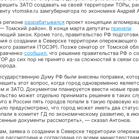
решить ЗАТО создавать на своей территории ТОРы, ра
енту vtomske.ru замгубернатора по экономике Андрей 
в регионе
разрабатывался
проект концепции агломерац
— Томский район». В конце марта депутаты
приняли
ующий закон. Кроме того, правительство РФ подготови
ния о создании в Северске территории опережающего
кого развития (ТОСЭР). Позже сенатор от Томской обл
Кравченко
сообщил
, что решение правительства РФ о с
ОР до сих пор не принято из-за сложностей в связи с
города.
Государственную Думу РФ были внесены поправки, кот
решить этот вопрос, когда город одновременно являет
м и ЗАТО. Документом планируется ввести новые прав
ельство может отдельно принимать решение в таких сл
что в России пять городов попали в такую правовую ко
ыло предусмотрено, что город может иметь два статус
опали в комитет ГД по экономическому развитию, в ию
сенные документы рассмотреть», — сказал Антонов.
вам, заявка о создании в Северске территории опереж
же рассмотрена и согласована со всеми министерствам