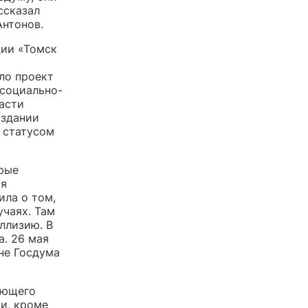
ссказал
Антонов.
ии «Томск
ло проект
 социально-
асти
оздании
о статусом
орые
ся
ила о том,
учаях. Там
ллизию. В
а. 26 мая
не Госдума
ающего
и, кроме