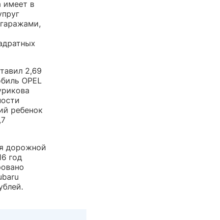
 имеет в
упруг
 гаражами,
вадратных
тавил 2,69
обиль OPEL
Сурикова
ности
ий ребенок
,7
ия дорожной
16 год
ровано
ubaru
ублей.