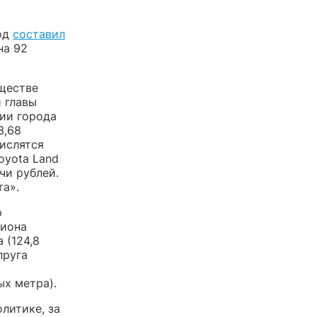
год
составил
на 92
ществе
 главы
ции города
3,68
числятся
oyota Land
чи рублей.
та».
р
лиона
 (124,8
пруга
ых метра).
литике, за