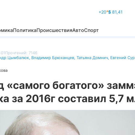
+20
°
$
81,41
омика
Политика
Происшествия
Авто
Спорт
:01
Прочтений: 7146
ндр Цымбалюк
,
Владимир Брюханцев
,
Татьяна Домнич
,
Евгений Сур
кова
д «самого богатого» замм
а за 2016г составил 5,7 