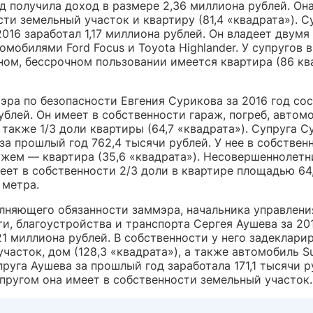
д получила доход в размере 2,36 миллиона рублей. Она
ти земельный участок и квартиру (81,4 «квадрата»). С
016 заработал 1,17 миллиона рублей. Он владеет двумя
омобилями Ford Focus и Toyota Highlander. У супругов в
ном, бессрочном пользовании имеется квартира (86 к
эра по безопасности Евгения Сурикова за 2016 год сос
ублей. Он имеет в собственности гараж, погреб, автом
а также 1/3 доли квартиры (64,7 «квадрата»). Супруга 
за прошлый год 762,4 тысячи рублей. У нее в собствен
ужем — квартира (35,6 «квадрата»). Несовершеннолетн
еет в собственности 2/3 доли в квартире площадью 64
 метра.
лняющего обязанности заммэра, начальника управлен
и, благоустройства и транспорта Сергея Аушева за 20
21 миллиона рублей. В собственности у него задеклари
часток, дом (128,3 «квадрата»), а также автомобиль S
упруга Аушева за прошлый год заработала 171,1 тысячи р
упругом она имеет в собственности земельный участок.