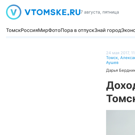
7 августа, пятница
Томск
Россия
Мир
Фото
Пора в отпуск
Знай город
Экон
24 мая 2017, 11
Томск
,
Алекса
Аушев
Дарья Бердни
Дохо
Томск