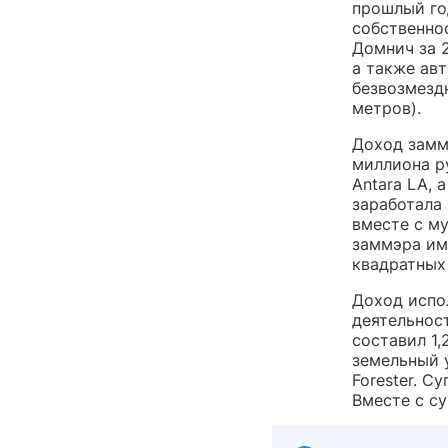
прошлый го
собственнос
Домнич за 2
а также авт
безвозмезд
метров).
Доход замм
миллиона р
Antara LA, 
заработала 
вместе с м
заммэра им
квадратных
Доход испо
деятельност
составил 1,
земельный у
Forester. С
Вместе с с