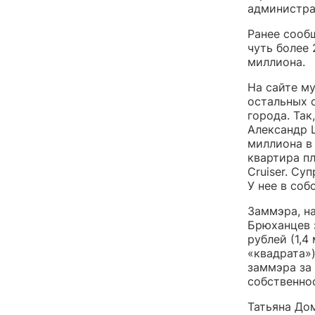
администра
Ранее сооб
чуть более 
миллиона.
На сайте м
остальных 
города. Та
Александр Ц
миллиона в
квартира п
Cruiser. Су
У нее в соб
Заммэра, н
Брюханцев 
рублей (1,4
«квадрата»)
заммэра за 
собственнос
Татьяна До