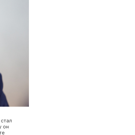
 стал
у он
те