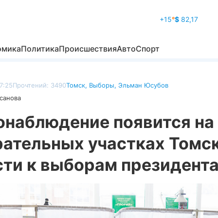
+15
°
$
82,17
омика
Политика
Происшествия
Авто
Спорт
17:25
Прочтений: 3490
Томск
,
Выборы
,
Эльман Юсубов
санова
онаблюдение появится на
рательных участках Томс
сти к выборам президент