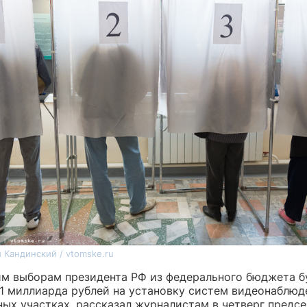
 Кандинский / vtomske.ru
м выборам президента РФ из федерального бюджета б
,1 миллиарда рублей на установку систем видеонаблюд
ных участках, рассказал журналистам в четверг предс