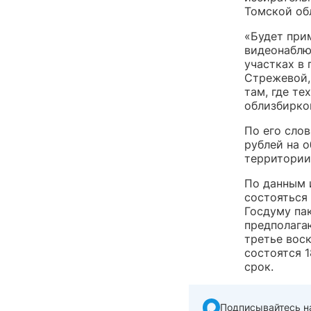
Томской об
«Будет при
видеонаблю
участках в
Стрежевой,
там, где те
облизбирко
По его сло
рублей на 
территории
По данным 
состояться 
Госдуму пак
предполага
третье воск
состоятся 1
срок.
Подписывайтесь н