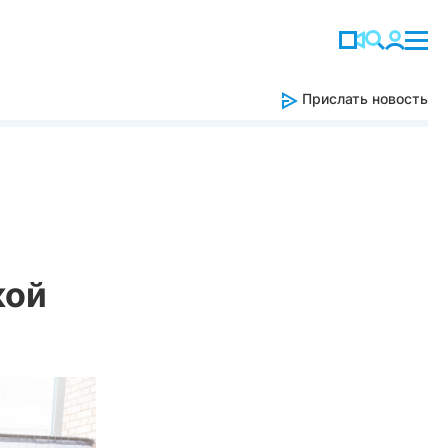
Прислать новость
кой
а