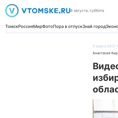
8 августа, суббота
Томск
Россия
Мир
Фото
Пора в отпуск
Знай город
Экон
9 марта 2017, 
Анастасия Кир
Виде
изби
обла