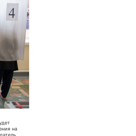
удет
ения на
едатель