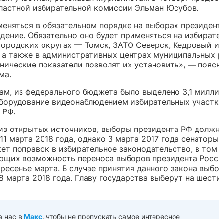
ластной избирательной комиссии Эльман Юсубов.
меняться в обязательном порядке на выборах президен
дение. Обязательно оно будет применяться на избират
 городских округах — Томск, ЗАТО Северск, Кедровый и
 а также в административных центрах муниципальных
хнические показатели позволят их установить», — пояс
ма.
вам, из федерального бюджета было выделено 3,1 милл
оборудование видеонаблюдением избирательных участк
 РФ.
из открытых источников, выборы президента РФ долж
11 марта 2018 года, однако 3 марта 2017 года сенаторы
ет поправок в избирательное законодательство, в том
ющих возможность переноса выборов президента Росс
ресенье марта. В случае принятия данного закона выб
8 марта 2018 года. Главу государства выберут на шест
а нас в
Макс
, чтобы не пропускать самое интересное