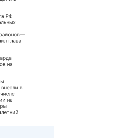
та РФ
ельных
 районов—
нил глава
иарда
ов на
ны
 внесли в
 числе
ии на
оры
илетний