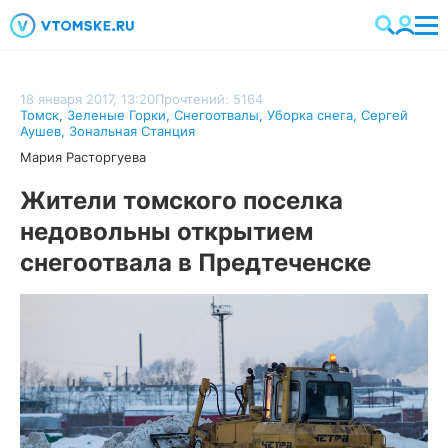
18 января 2017, 13:20
Прочтений: 5164
Томск
,
Зеленые Горки
,
Снегоотвалы
,
Уборка снега
,
Сергей
Аушев
,
Зональная Станция
Мария Расторгуева
Жители томского поселка
недовольны открытием
снегоотвала в Предтеченске