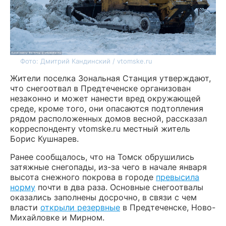
Фото: Дмитрий Кандинский / vtomske.ru
Жители поселка Зональная Станция утверждают,
что снегоотвал в Предтеченске организован
незаконно и может нанести вред окружающей
среде, кроме того, они опасаются подтопления
рядом расположенных домов весной, рассказал
корреспонденту vtomske.ru местный житель
Борис Кушнарев.
Ранее сообщалось, что на Томск обрушились
затяжные снегопады, из-за чего в начале января
высота снежного покрова в городе
превысила
норму
почти в два раза. Основные снегоотвалы
оказались заполнены досрочно, в связи с чем
власти
открыли резервные
в Предтеченске, Ново-
Михайловке и Мирном.