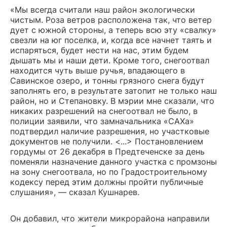
«Мы всегда считали наш район экологически
чистым. Роза ветров расположена так, что ветер
дует с южной стороны, а теперь всю эту «свалку»
свезли на юг поселка, и, когда все начнет таять и
испаряться, будет нести на нас, этим будем
дышать мы и наши дети. Кроме того, снегоотвал
находится чуть выше ручья, впадающего в
Савинское озеро, и тонны грязного снега будут
заполнять его, в результате затопит не только наш
район, но и Степановку. В мэрии мне сказали, что
никаких разрешений на снегоотвал не было, в
полиции заявили, что замначальника «САХа»
подтвердил наличие разрешения, но участковые
документов не получили. <...> Постановлением
гордумы от 26 декабря в Предтеченске за день
поменяли назначение данного участка с промзоны
на зону снегоотвала, но по Градостроительному
кодексу перед этим должны пройти публичные
слушания», — сказал Кушнарев.
Он добавил, что жители микрорайона направили