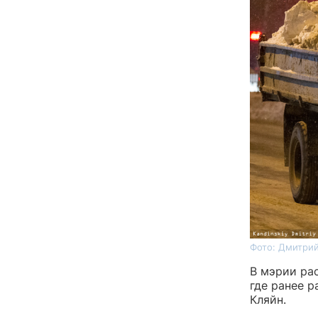
Фото: Дмитрий
В мэрии ра
где ранее р
Кляйн.