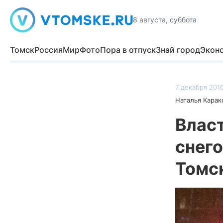
8 августа, суббота
Томск
Россия
Мир
Фото
Пора в отпуск
Знай город
Экон
7 декабря 2016
Наталья Карак
Власт
снего
Томс