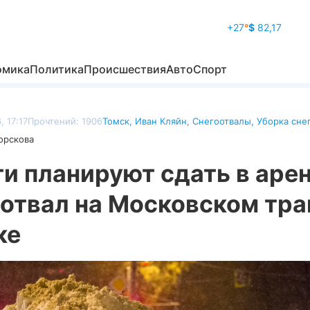
+27
°
$
82,17
омика
Политика
Происшествия
Авто
Спорт
, 17:17
Прочтений: 1906
Томск
,
Иван Кляйн
,
Снегоотвалы
,
Уборка сне
орскова
и планируют сдать в аре
отвал на Московском тра
ке