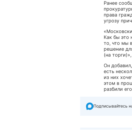
Ранее сооб
прокурату
права граж
угрозу при
«Московски
Как бы это 
то, что мы 
решение для
(на торги)»
Он добавил,
есть неско
из них хоче
этом в про
разбили его
Подписывайтесь н