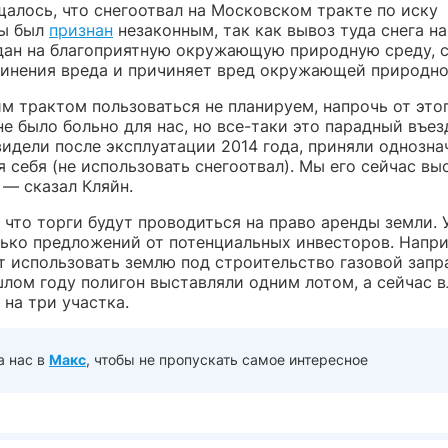
щалось, что снегоотвал на Московском тракте по иску
ры был
признан
незаконным, так как вывоз туда снега н
дан на благоприятную окружающую природную среду, 
чинения вреда и причиняет вред окружающей природно
м трактом пользоваться не планируем, напрочь от это
не было больно для нас, но все-таки это парадный въез
видели после эксплуатации 2014 года, приняли однозна
 себя (не использовать снегоотвал). Мы его сейчас вы
, — сказал Кляйн.
 что торги будут проводиться на право аренды земли. 
лько предложений от потенциальных инвесторов. Напри
т использовать землю под строительство газовой запр
шлом году полигон выставляли одним лотом, а сейчас 
 на три участка.
а нас в
Макс
, чтобы не пропускать самое интересное