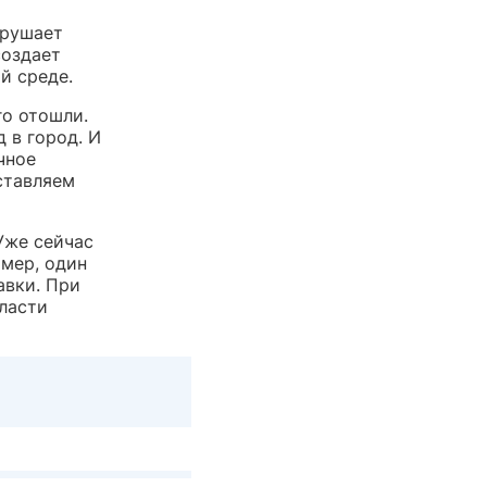
арушает
создает
й среде.
го отошли.
д в город. И
чное
ставляем
Уже сейчас
мер, один
авки. При
власти