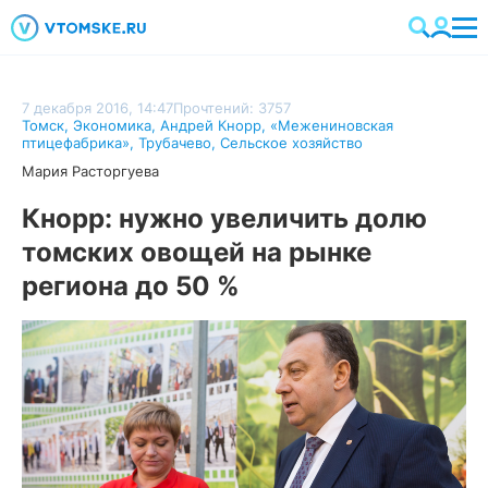
7 декабря 2016, 14:47
Прочтений: 3757
Томск
,
Экономика
,
Андрей Кнорр
,
«Межениновская
птицефабрика»
,
Трубачево
,
Сельское хозяйство
Мария Расторгуева
Кнорр: нужно увеличить долю
томских овощей на рынке
региона до 50 %