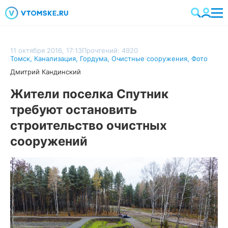
11 октября 2016, 17:13
Прочтений: 4920
Томск
,
Канализация
,
Гордума
,
Очистные сооружения
,
Фото
Дмитрий Кандинский
Жители поселка Спутник
требуют остановить
строительство очистных
сооружений