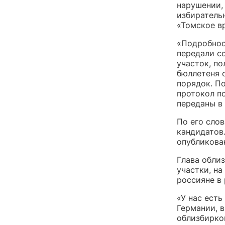
нарушении,
избиратель
«Томское в
«Подробнос
передали с
участок, по
бюллетеня 
порядок. П
протокол п
переданы в
По его слов
кандидатов
опубликова
Глава обли
участки, н
россияне в
«У нас есть
Германии, в
облизбирко