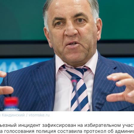
 Кандинский / vtomske.ru
ьезный инцидент зафиксирован на избирательном участ
ка голосования полиция составила протокол об админ