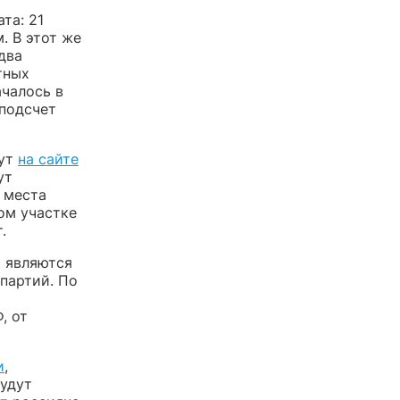
та: 21
. В этот же
два
тных
ачалось в
 подсчет
гут
на сайте
ут
 места
ом участке
.
х являются
партий. По
, от
и
,
будут