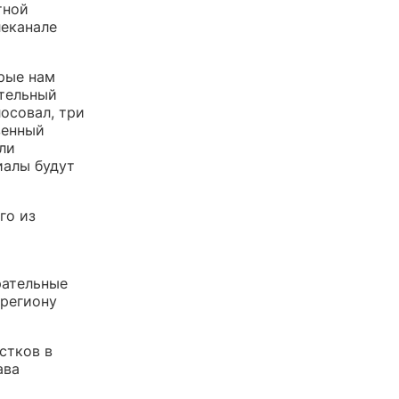
тной
леканале
рые нам
ательный
лосовал, три
венный
ли
иалы будут
го из
рательные
 региону
стков в
ава