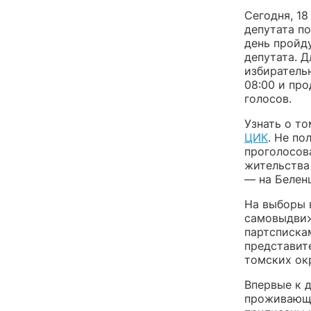
Сегодня, 18
депутата п
день пройд
депутата. 
избирательн
08:00 и про
голосов.
Узнать о то
ЦИК
. Не п
проголосов
жительства
— на Белен
На выборы в
самовыдвиж
партсписка
представите
томских ок
Впервые к 
проживающи