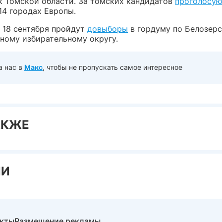
к Томской области. За томских кандидатов
проголосую
14 городах Европы.
, 18 сентября пройдут
довыборы
в гордуму по Белозер
ному избирательному округу.
а нас в
Макс
, чтобы не пропускать самое интересное
АКЖЕ
ИИ
акты
Размещение рекламы