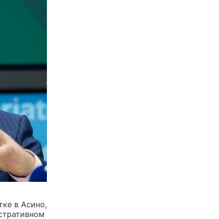
ке в Асино,
истративном