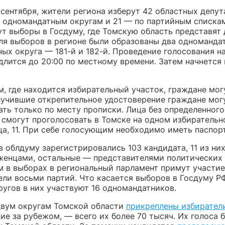
 сентября, жители региона изберут 42 областных депута
о одномандатным округам и 21 — по партийным спискам
ут выборы в Госдуму, где Томскую область представят 
Для выборов в регионе были образованы два одноманда
ых округа — 181-й и 182-й. Проведение голосования н
длится до 20:00 по местному времени. Затем начнется
м, где находится избирательный участок, граждане мо
олучившие открепительное удостоверение граждане мог
ать только по месту прописки. Лица без определенного
 смогут проголосовать в Томске на одном избирательн
ца, 11. При себе голосующим необходимо иметь паспорт
 облдуму зарегистрировались 103 кандидата, 11 из ни
енцами, остальные — представителями политических 
м в выборах в региональный парламент примут участие
ли восьми партий. Что касается выборов в Госдуму РФ
ругов в них участвуют 16 одномандатников.
двум округам Томской области
прикреплены избирател
е за рубежом, — всего их более 70 тысяч. Их голоса 