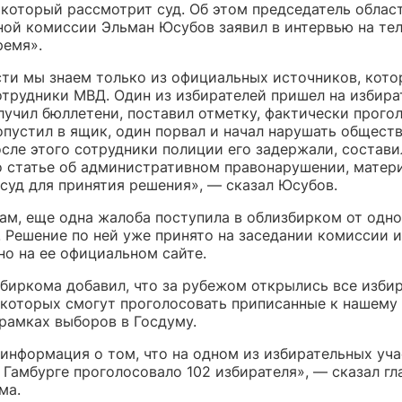
 который рассмотрит суд. Об этом председатель облас
ной комиссии Эльман Юсубов заявил в интервью на те
ремя».
ти мы знаем только из официальных источников, кото
отрудники МВД. Один из избирателей пришел на избир
лучил бюллетени, поставил отметку, фактически прого
опустил в ящик, один порвал и начал нарушать общест
осле этого сотрудники полиции его задержали, состави
о статье об административном правонарушении, матер
 суд для принятия решения», — сказал Юсубов.
ам, еще одна жалоба поступила в облизбирком от одно
. Решение по ней уже принято на заседании комиссии и
но на ее официальном сайте.
збиркома добавил, что за рубежом открылись все изби
а которых смогут проголосовать приписанные к нашему
 рамках выборов в Госдуму.
 информация о том, что на одном из избирательных уча
 Гамбурге проголосовало 102 избирателя», — сказал гл
ма.