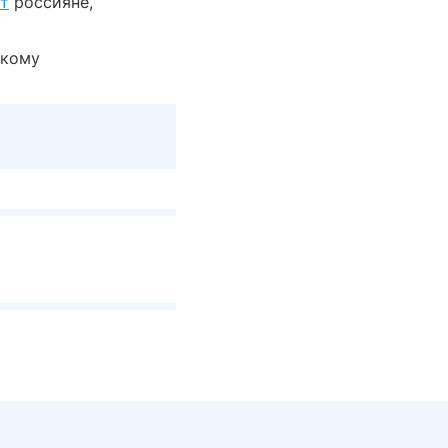
т
россияне,
скому