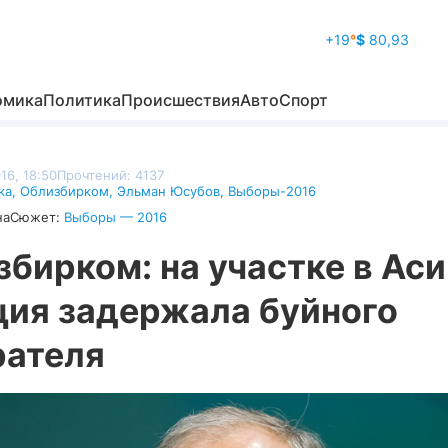
+19
°
$
80,93
омика
Политика
Происшествия
Авто
Спорт
16, 18:50
Прочтений: 4137
ка
,
Облизбирком
,
Эльман Юсубов
,
Выборы-2016
на
Сюжет:
Выборы — 2016
бирком: на участке в Ас
ция задержала буйного
рателя