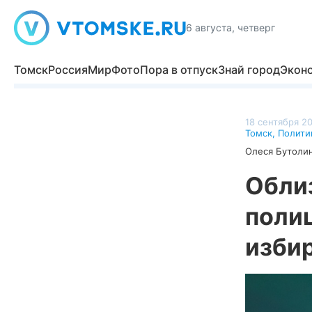
6 августа, четверг
Томск
Россия
Мир
Фото
Пора в отпуск
Знай город
Экон
18 сентября 20
Томск
,
Полити
Олеся Бутоли
Облиз
поли
изби