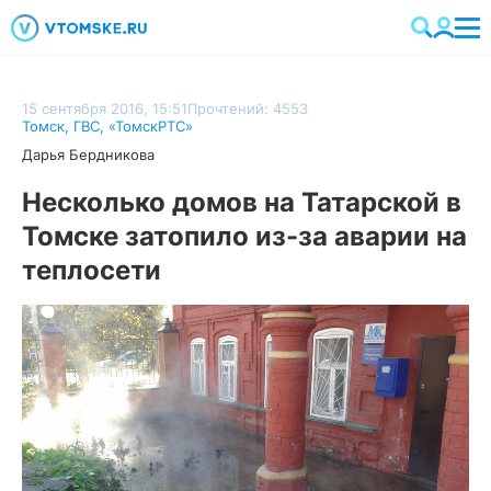
15 сентября 2016, 15:51
Прочтений: 4553
Томск
,
ГВС
,
«ТомскРТС»
Дарья Бердникова
Несколько домов на Татарской в
Томске затопило из-за аварии на
теплосети