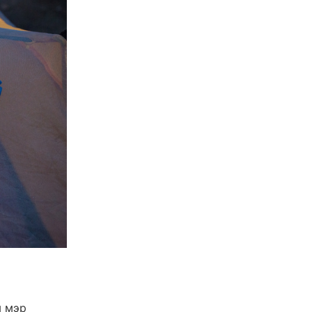
т
м мэр