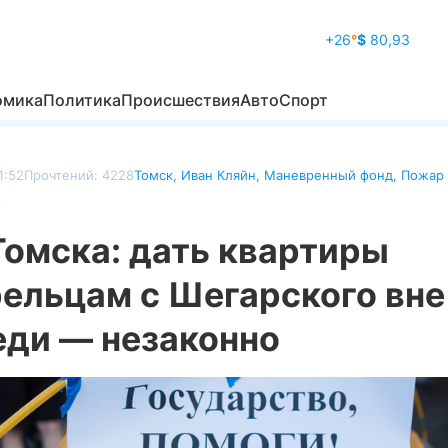
+26
°
$
80,93
омика
Политика
Происшествия
Авто
Спорт
1:52
Прочтений: 4228
Томск
,
Иван Кляйн
,
Маневренный фонд
,
Пожар 
о
Томска: дать квартиры
рельцам с Шегарского вне
еди — незаконно