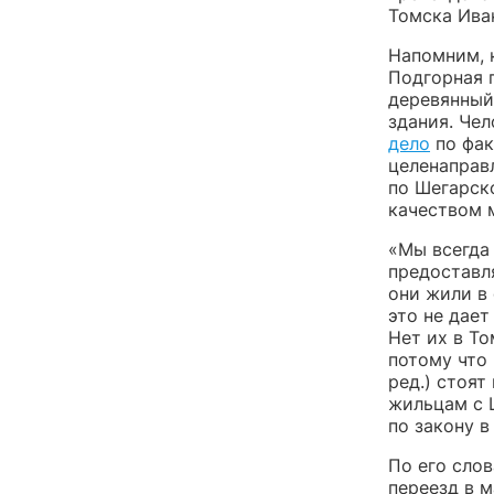
Томска Ива
Напомним, 
Подгорная 
деревянный
здания. Че
дело
по фак
целенаправ
по Шегарск
качеством 
«Мы всегда
предоставля
они жили в 
это не дает
Нет их в То
потому что
ред.) стоят
жильцам с Ш
по закону в
По его слов
переезд в м