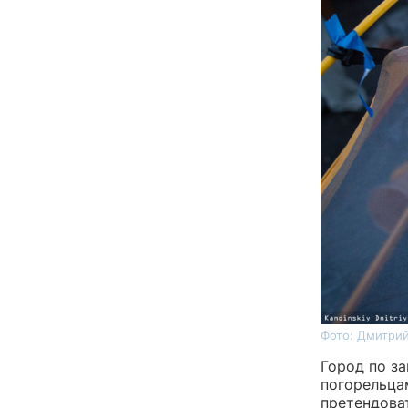
Фото: Дмитрий
Город по з
погорельца
претендова