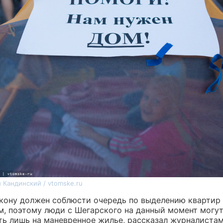
 Кандинский / vtomske.ru
акону должен соблюсти очередь по выделению квартир
м, поэтому люди с Шегарского на данный момент могу
ть лишь на маневренное жилье, рассказал журналиста