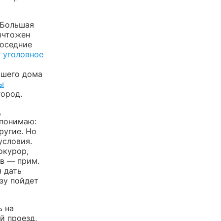
 Большая
ичтожен
соседние
а
уголовное
вшего дома
ы
город.
,
 понимаю:
ругие. Но
условия.
окурор,
в — прим.
я дать
азу пойдет
ь на
й проезд,