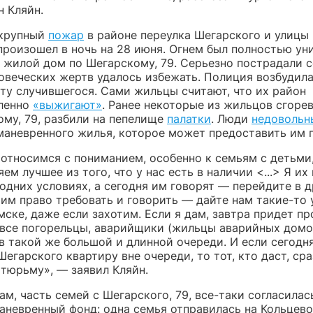
н Кляйн.
к
рупный
пожар
в районе переулка Шегарского и улицы
произошел в ночь на 28 июня. Огнем был полностью ун
 жилой дом по Шегарскому, 79. Серьезно пострадали 
ловеческих жертв удалось избежать.
Полиция возбудил
ту случившегося. Сами жильцы считают, что их район
ленно
«выжигают»
. Ранее некоторые из жильцов сгоре
ому, 79, разбили на пепелище
палатки
. Люди
недовольн
маневренного жилья, которое может предоставить им 
 относимся с пониманием, особенно к семьям с детьми
ем лучшее из того, что у нас есть в наличии <...> Я их
одних условиях, а сегодня им говорят — перейдите в д
 им право требовать и говорить — дайте нам такие-то 
мске, даже если захотим. Если я дам, завтра придет пр
 все погорельцы, аварийщики (жильцы аварийных домо
 в такой же большой и длинной очереди. И если сегодн
егарского квартиру вне очереди, то тот, кто даст, ср
 тюрьму», — заявил Кляйн.
ам, часть семей с Шегарского, 79, все-таки согласилас
аневренный фонд: одна семья отправилась на Кольцево