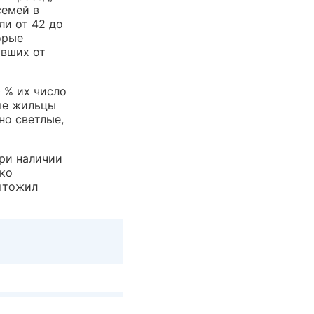
семей в
ли от 42 до
орые
увших от
0 % их число
ые жильцы
но светлые,
при наличии
ько
ытожил