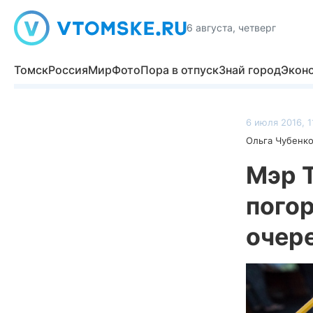
6 августа, четверг
Томск
Россия
Мир
Фото
Пора в отпуск
Знай город
Экон
6 июля 2016, 1
Ольга Чубенк
Мэр 
пого
очер