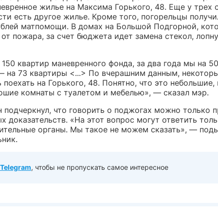
евренное жилье на Максима Горького, 48. Еще у трех 
ти есть другое жилье. Кроме того, погорельцы получи
ублей матпомощи. В домах на Большой Подгорной, кот
от пожара, за счет бюджета идет замена стекол, лопн
 150 квартир маневренного фонда, за два года мы на 5
— на 73 квартиры <...> По вчерашним данным, некотор
 поехать на Горького, 48. Понятно, что это небольшие, 
ошие комнаты с туалетом и мебелью», — сказал мэр.
н подчеркнул, что говорить о поджогах можно только 
х доказательств. «На этот вопрос могут ответить тол
ительные органы. Мы такое не можем сказать», — под
ьник.
Telegram
, чтобы не пропускать самое интересное