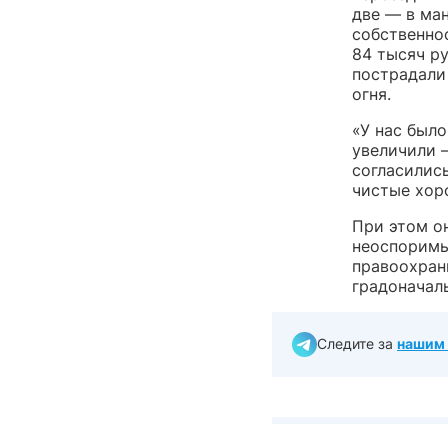
две — в ман
собственнос
84 тысяч р
пострадали 
огня.
«У нас было
увеличили 
согласились
чистые хор
При этом о
неоспоримы
правоохран
градоначал
Следите за
нашим 