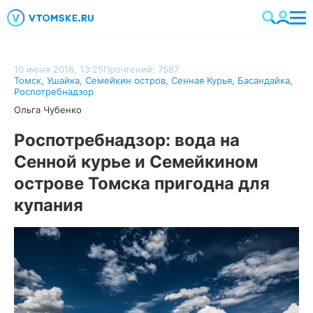
10 июня 2016, 13:25
Прочтений: 7587
Томск
,
Ушайка
,
Семейкин остров
,
Сенная Курья
,
Басандайка
,
Роспотребнадзор
Ольга Чубенко
Роспотребнадзор: вода на
Сенной курье и Семейкином
острове Томска пригодна для
купания