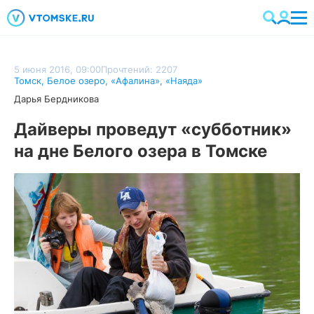
5 июня 2016, 09:00
Прочтений: 2207
Томск
,
Белое озеро
,
«Афалина»
,
«Наяда»
Дарья Бердникова
Дайверы проведут «субботник»
на дне Белого озера в Томске