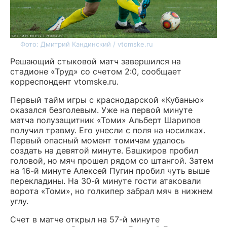
Фото: Дмитрий Кандинский / vtomske.ru
Решающий стыковой матч завершился на
стадионе «Труд» со счетом 2:0, сообщает
корреспондент vtomske.ru.
Первый тайм игры с краснодарской
«Кубанью»
оказался безголевым. Уже на первой минуте
матча полузащитник «Томи» Альберт Шарипов
получил травму. Его унесли с поля на носилках.
Первый опасный момент томичам удалось
создать на девятой минуте. Башкиров пробил
головой, но мяч прошел рядом со штангой.
Затем
на 16-й минуте Алексей Пугин пробил чуть выше
перекладины. На 30-й минуте гости атаковали
ворота
«Томи
», но голкипер забрал мяч в нижнем
углу.
Счет в матче открыл на 57-й минуте