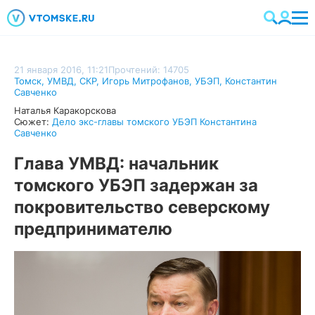
21 января 2016, 11:21
Прочтений: 14705
Томск
,
УМВД
,
СКР
,
Игорь Митрофанов
,
УБЭП
,
Константин
Савченко
Наталья Каракорскова
Сюжет:
Дело экс-главы томского УБЭП Константина
Савченко
Глава УМВД: начальник
томского УБЭП задержан за
покровительство северскому
предпринимателю