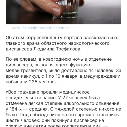
Фото: Depositphotos/belchonock
Об этом корреспонденту портала рассказала и.о.
главного врача областного наркологического
диспансера Людмила Трефилова.
По ее словам, в новогоднюю ночь в отделение
диспансера, выполняющего функцию
медвытрезвителя, было доставлено 14 человек. За
время каникул, с 1 по 10 января, в медучреждении
побывали 225 человек.
«Все граждане прошли медицинское
освидетельствование. У 27 человек была
отмечена легкая степень алкогольного опьянения,
у 184-х — средняя. С тяжелой степенью никого не
было. Под наблюдением за это время оставались
шесть человек: они покинули диспансер на
следующие сутки после госпитализации», —