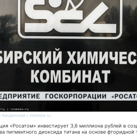
 Кандинский / vtomske.ru
ция «Росатом» инвестирует 3,6 миллиона рублей в соз
ва пигментного диоксида титана на основе фторидной 