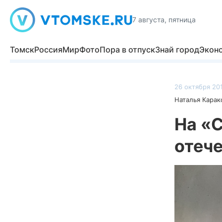
7 августа, пятница
Томск
Россия
Мир
Фото
Пора в отпуск
Знай город
Экон
26 октября 201
Наталья Карак
На «
отеч