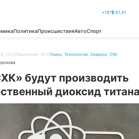
+18
°
$
81,41
омика
Политика
Происшествия
Авто
Спорт
5, 13:22
Прочтений: 3215
Томск
,
Технологии
,
Северск
,
СХК
орскова
СХК» будут производить
ественный диоксид титан