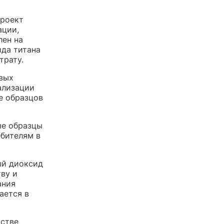
проект
ации,
лен на
да титана
трату.
овых
ализации
е образцов
ые образцы
ебителям в
ый диоксид
ву и
ания
ается в
дстве