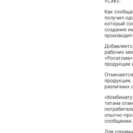
«СХК».
Как сообща
получил од
который сос
создание и
производит
Добавляетс
рабочих ме
«Росатома»
продукции 
Отмечается
продукции,
различных 
«Комбинату
титана отв
потребител
опытно-про
сообщении.
Для справк