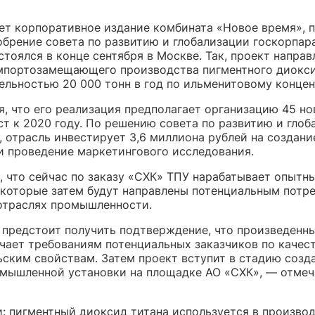
ет корпоративное издание комбината «Новое время», 
обрение совета по развитию и глобализации госкорпар
тоялся в конце сентября в Москве. Так, проект направ
мпортозамещающего производства пигментного диокси
ельностью 20 000 тонн в год по ильменитовому концен
я, что его реализация предполагает организацию 45 н
ст к 2020 году. По решению совета по развитию и глоб
, отрасль инвестирует 3,6 миллиона рублей на создани
и проведение маркетингового исследования.
, что сейчас по заказу «СХК» ТПУ нарабатывает опытн
 которые затем будут направлены потенциальным потр
отраслях промышленности.
 предстоит получить подтверждение, что произведенн
ечает требованиям потенциальных заказчиков по качест
ьским свойствам. Затем проект вступит в стадию созд
мышленной установки на площадке АО «СХК», — отмеч
и: пигментный диоксид титана используется в произво