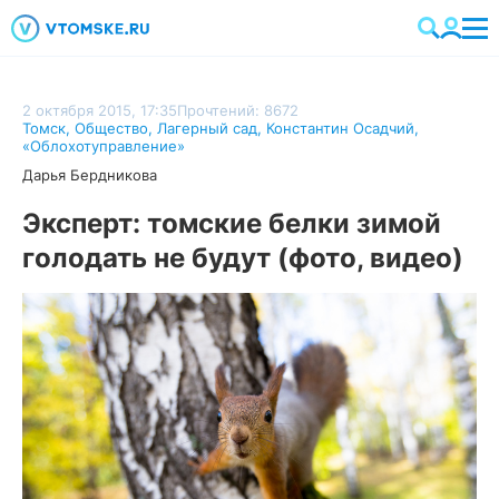
2 октября 2015, 17:35
Прочтений: 8672
Томск
,
Общество
,
Лагерный сад
,
Константин Осадчий
,
«Облохотуправление»
Дарья Бердникова
Эксперт: томские белки зимой
голодать не будут (фото, видео)