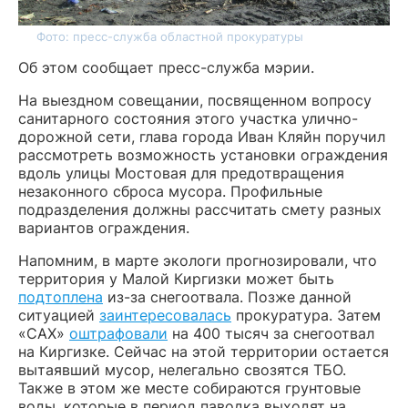
Фото: пресс-служба областной прокуратуры
Об этом сообщает пресс-служба мэрии.
На выездном совещании, посвященном вопросу
санитарного состояния этого участка улично-
дорожной сети, глава города Иван Кляйн поручил
рассмотреть возможность установки ограждения
вдоль улицы Мостовая для предотвращения
незаконного сброса мусора. Профильные
подразделения должны рассчитать смету разных
вариантов ограждения.
Напомним, в марте экологи прогнозировали, что
территория у Малой Киргизки может быть
подтоплена
из-за снегоотвала. Позже данной
ситуацией
заинтересовалась
прокуратура. Затем
«САХ»
оштрафовали
на 400 тысяч за снегоотвал
на Киргизке. Сейчас на этой территории остается
вытаявший мусор, нелегально свозятся ТБО.
Также в этом же месте собираются грунтовые
воды, которые в период паводка выходят на