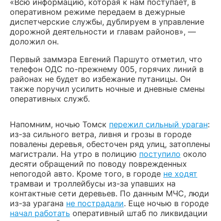
«Всю информацию, которая к нам поступает, в
оперативном режиме передаем в дежурные
диспетчерские службы, дублируем в управление
дорожной деятельности и главам районов», —
доложил он.
Первый заммэра Евгений Паршуто отметил, что
телефон ОДС по-прежнему 005, горячих линий в
районах не будет во избежание путаницы. Он
также поручил усилить ночные и дневные смены
оперативных служб.
Напомним, ночью Томск
пережил сильный ураган
:
из-за сильного ветра, ливня и грозы в городе
повалены деревья, обесточен ряд улиц, затоплены
магистрали. На утро в полицию
поступило
около
десяти обращений по поводу поврежденных
непогодой авто. Кроме того, в городе
не ходят
трамваи и троллейбусы из-за упавших на
контактные сети деревьев. По данным МЧС, люди
из-за урагана
не пострадали
. Еще ночью в городе
начал работать
оперативный штаб по ликвидации