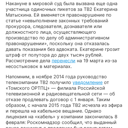
Накануне в мировой суд была вызвана еще одна
участница одиночных пикетов за ТВ2 Екатерина
Матыскина. Ей вменяется правонарушение по
статье «невыполнение законных требований
прокурора, следователя, дознавателя или
должностного лица, осуществляющего
производство по делу об административном
правонарушении», поскольку она отказалась
давать показания без адвоката. Екатерине грозит
штраф от полутора до двух тысяч рублей.
Рассмотрение дела
перенесли
на 19 марта из-за
несостыковок в материалах.
Напомним, в ноябре 2014 года руководство
телекомпании ТВ2 получило
уведомление
от
«Томского ОРТПЦ» — филиала Российской
телевизионной и радиовещательной сети — об
отказе продлевать договор с 1 января. Таким
образом, с начала 2015 года ТВ2 исчезла из эфира
и перешла на кабельное вещание. Однако
лицензия на «кабель» у компании закончилась 8
февраля: Роскомнадзор сообщил, что выданный
ранее документ о продлении был результатом