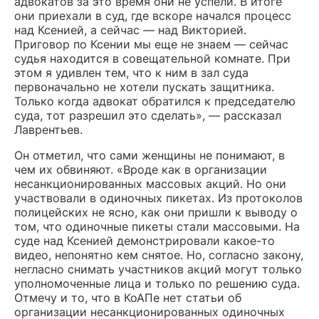
адвокатов за это время они не успели. В итоге
они приехали в суд, где вскоре начался процесс
над Ксенией, а сейчас — над Викторией.
Приговор по Ксении мы еще не знаем — сейчас
судья находится в совещательной комнате. При
этом я удивлен тем, что к ним в зал суда
первоначально не хотели пускать защитника.
Только когда адвокат обратился к председателю
суда, тот разрешил это сделать», — рассказал
Лаврентьев.
Он отметил, что сами женщины не понимают, в
чем их обвиняют. «Вроде как в организации
несанкционированных массовых акций. Но они
участвовали в одиночных пикетах. Из протоколов
полицейских не ясно, как они пришли к выводу о
том, что одиночные пикеты стали массовыми. На
суде над Ксенией демонстрировали какое-то
видео, непонятно кем снятое. Но, согласно закону,
негласно снимать участников акций могут только
уполномоченные лица и только по решению суда.
Отмечу и то, что в КоАПе нет статьи об
организации несанкционированных одиночных