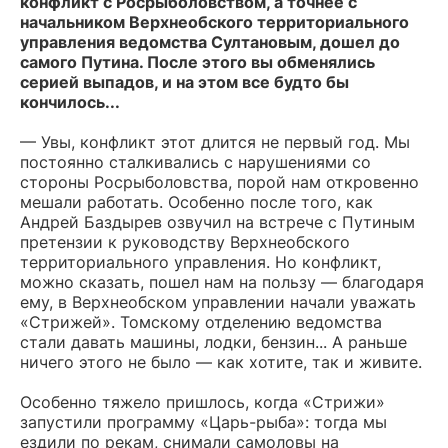
конфликт с Росрыболовством, а точнее с
начальником Верхнеобского территориального
управления ведомства Султановым, дошел до
самого Путина. После этого вы обменялись
серией выпадов, и на этом все будто бы
кончилось...
— Увы, конфликт этот длится не первый год. Мы
постоянно сталкивались с нарушениями со
стороны Росрыболовства, порой нам откровенно
мешали работать. Особенно после того, как
Андрей Баздырев озвучил на встрече с Путиным
претензии к руководству Верхнеобского
территориального управления. Но конфликт,
можно сказать, пошел нам на пользу — благодаря
ему, в Верхнеобском управлении начали уважать
«Стрижей». Томскому отделению ведомства
стали давать машины, лодки, бензин... А раньше
ничего этого не было — как хотите, так и живите.
Особенно тяжело пришлось, когда «Стрижи»
запустили программу «Царь-рыба»: тогда мы
ездили по рекам, снимали самоловы на