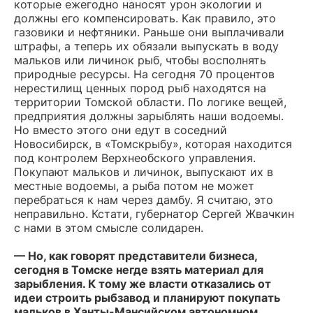
которые ежегодно наносят урон экологии и
должны его компенсировать. Как правило, это
газовики и нефтяники. Раньше они выплачивали
штрафы, а теперь их обязали выпускать в воду
мальков или личинок рыб, чтобы восполнять
природные ресурсы. На сегодня 70 процентов
нерестилищ ценных пород рыб находятся на
территории Томской области. По логике вещей,
предприятия должны зарыблять наши водоемы.
Но вместо этого они едут в соседний
Новосибирск, в «Томскрыбу», которая находится
под контролем Верхнеобского управления.
Покупают мальков и личинок, выпускают их в
местные водоемы, а рыба потом не может
перебраться к нам через дамбу. Я считаю, это
неправильно. Кстати, губернатор Сергей Жвачкин
с нами в этом смысле солидарен.
— Но, как говорят представители бизнеса,
сегодня в Томске негде взять материал для
зарыбления. К тому же власти отказались от
идеи строить рыбзавод и планируют покупать
мальков в Ханты-Мансийском автономном