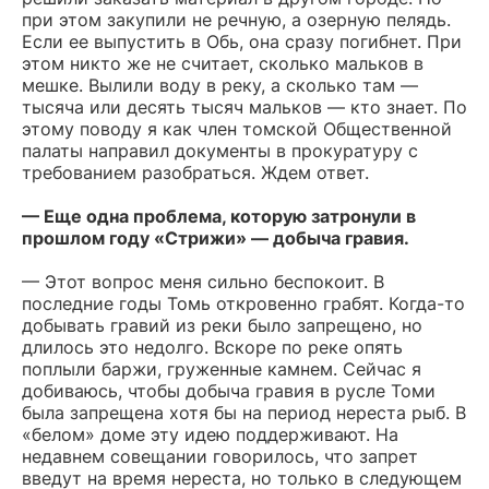
при этом закупили не речную, а озерную пелядь.
Если ее выпустить в Обь, она сразу погибнет. При
этом никто же не считает, сколько мальков в
мешке. Вылили воду в реку, а сколько там —
тысяча или десять тысяч мальков — кто знает. По
этому поводу я как член томской Общественной
палаты направил документы в прокуратуру с
требованием разобраться. Ждем ответ.
— Еще одна проблема, которую затронули в
прошлом году «Стрижи» — добыча гравия.
— Этот вопрос меня сильно беспокоит. В
последние годы Томь откровенно грабят. Когда-то
добывать гравий из реки было запрещено, но
длилось это недолго. Вскоре по реке опять
поплыли баржи, груженные камнем. Сейчас я
добиваюсь, чтобы добыча гравия в русле Томи
была запрещена хотя бы на период нереста рыб. В
«белом» доме эту идею поддерживают. На
недавнем совещании говорилось, что запрет
введут на время нереста, но только в следующем