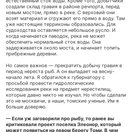
естественный сток воды. Кроме того, добытчики
создали склад гравия в районе речпорта, перед
новым мостом, прямо в реке. С верховий они
возят материал и сгружают его прямо в воду. Там
уже настоящие терриконы образовались. Для
судоходства оставляется небольшое русло. И
когда начинается паводок, река не может
обеспечить нормальный сток воды. Она
задерживается около моста, и начинает топить
прибрежные деревни.
Но самое важное — прекратить добычу гравия в
период нереста рыб. А он выпадает на весну-
начало лета. Я обратился к губернатору с
просьбой провести гидрологические
исследования реки на предмет нерестилищ,
которые давно никто не изучал. Но чтобы сделали
это не москвичи, а наши, томские ученые. Им я
больше доверяю.
— Если уж заговорили про рыбу, то ранее вы
критиковали проект поселка Элеонор, который
может появиться на левом берегу Томи. В чем