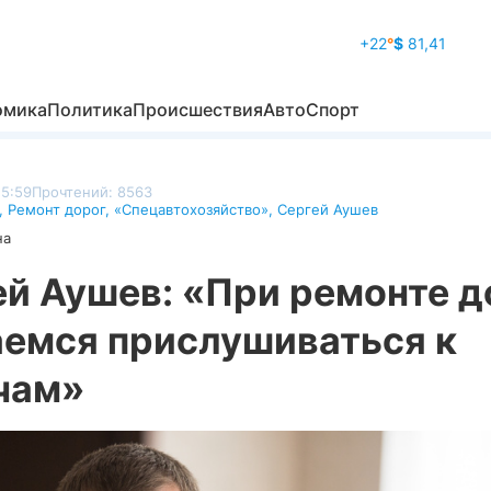
+22
°
$
81,41
омика
Политика
Происшествия
Авто
Спорт
15:59
Прочтений: 8563
,
Ремонт дорог
,
«Спецавтохозяйство»
,
Сергей Аушев
на
ей Аушев: «При ремонте д
аемся прислушиваться к
чам»