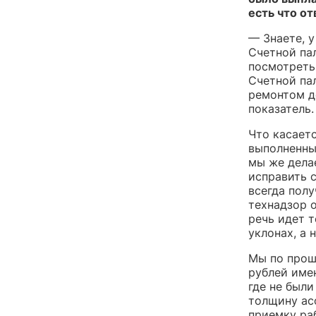
есть что от
— Знаете, у
Счетной пал
посмотреть 
Счетной пал
ремонтом до
показатель.
Что касает
выполненны
мы же дела
исправить 
всегда пол
технадзор о
речь идет 
уклонах, а 
Мы по прош
рублей имен
где не был
толщину ас
приемку раб