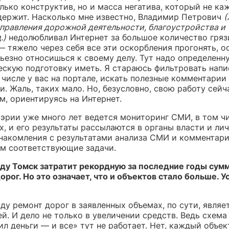
лько конструктив, но и масса негатива, который не к
держит. Насколько мне известно, Владимир Петрович
(
управления дорожной деятельности, благоустройства и
.)
недолюбливал Интернет за большое количество грязи
— тяжело через себя все эти оскорбления прогонять, о
рьезно относишься к своему делу. Тут надо определенн
ескую подготовку иметь. Я стараюсь фильтровать напи
 числе у вас на портале, искать полезные комментарии
. Жаль, таких мало. Но, безусловно, свою работу сейч
м, ориентируясь на Интернет.
мэрии уже много лет ведется мониторинг СМИ, в том ч
, и его результаты рассылаются в органы власти и лич
знакомления с результатами анализа СМИ и комментари
м соответствующие задачи.
оду Томск затратит рекордную за последние годы сум
орог. Но это означает, что и объектов стало больше. У
ду ремонт дорог в заявленных объемах, по сути, являе
й. И дело не только в увеличении средств. Ведь схема
л деньги — и все» тут не работает. Нет, каждый объе