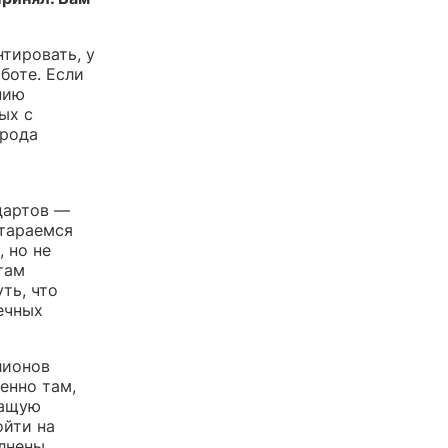
нтировать, у
боте. Если
нию
ых с
 рода
дартов —
стараемся
 но не
там
ть, что
ечных
лионов
енно там,
жащую
ойти на
лнены,