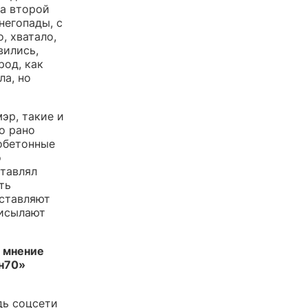
на второй
негопады, с
, хватало,
вились,
род, как
ла, но
эр, такие и
о рано
обетонные
о
тавлял
ть
оставляют
рисылают
и мнение
он70»
дь соцсети