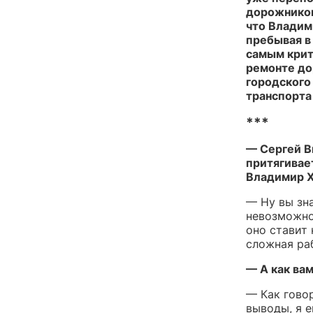
дорожников
что Владими
пребывая в 
самым крит
ремонте дор
городского
транспорта
***
— Сергей В
притягивает
Владимир Ха
— Ну вы зн
невозможно.
оно ставит 
сложная ра
— А как ва
— Как говор
выводы, я 