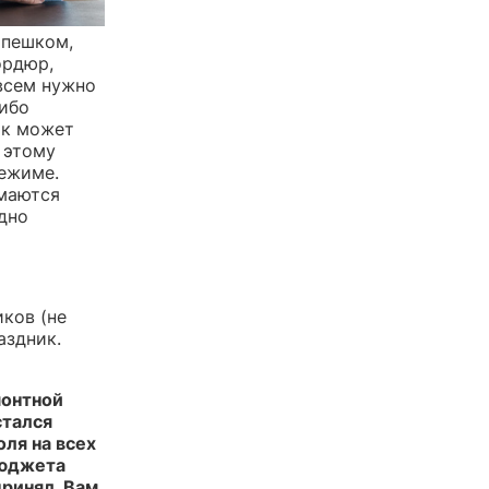
 пешком,
ордюр,
всем нужно
либо
ик может
 этому
режиме.
имаются
дно
иков (не
аздник.
монтной
стался
ля на всех
бюджета
принял. Вам