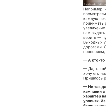
Например, 
посмотрели
каждую нек
принимать 
увеличение
нам выдать
верить — ну
Выходных у 
дорогами. 
проверяем,
— А кто-то
— Да, такой
хочу его на
Пришлось р
— Не так д
кампании в
характер н
уровнях. Из
было выпла