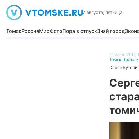
7 августа, пятница
Томск
Россия
Мир
Фото
Пора в отпуск
Знай город
Экон
21 июня 2017, 
Томск
,
Дороги
Олеся Бутоли
Серг
стар
томи