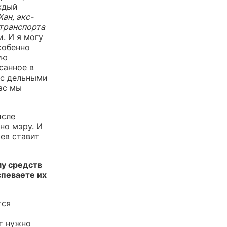
аждый
Хан, экс-
 транспорта
. И я могу
собенно
ую
санное в
 с дельными
ас мы
исле
но мэру. И
ев ставит
му средств
спеваете их
тся
кт нужно