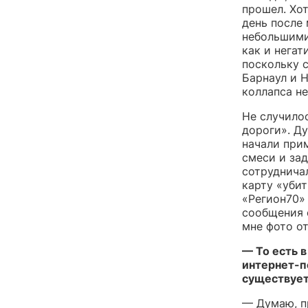
прошел. Хо
день после 
небольшими
как и негат
поскольку с
Барнаул и Н
коллапса не
Не случилос
дороги». Д
начали при
смеси и за
сотруднича
карту «убит
«Регион70
сообщения 
мне фото от
— То есть 
интернет-п
существует
— Думаю, п