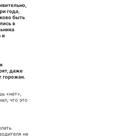
ивительно,
ри года,
аково быть
лись в
льника
 и
я
рят, даже
т горожан.
шь «нет»,
нал, что это
елать
водителя не