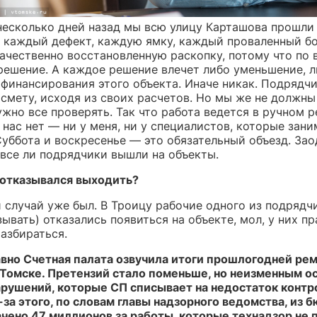
несколько дней назад мы всю улицу Карташова прошли
 каждый дефект, каждую ямку, каждый
проваленный б
ачественно восстановленную раскопку,
потому что по 
решение. А каждое решение влечет либо уменьшение, 
 финансирования этого объекта. Иначе никак. Подрядч
 смету, исходя из своих расчетов. Но мы же не должны
жно все проверять. Так что работа ведется в ручном 
нас нет — ни у меня, ни у специалистов, которые зан
Суббота и воскресенье — это обязательный объезд. Зао
 все ли подрядчики вышли на объекты.
 отказывался выходить?
 случай уже был. В Троицу рабочие одного из подрядч
зывать) отказались появиться на объекте, мол, у них пр
азбираться.
авно Счетная палата озвучила итоги прошлогодней ре
 Томске. Претензий стало поменьше, но неизменным о
арушений, которые СП списывает на недостаток контро
-за этого, по словам главы надзорного ведомства, из 
чено 47 миллионов за работы, которые технадзор не 