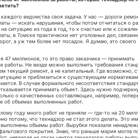
ветить?
 каждого ведомства своя задача. У нас — дороги ремо
аты — искать нарушения, чтобы потом отчитаться о ра
на ситуацию из года в год, то к счастью или к сожале
аты, в Томске практически нет уголовных дел, связанн
рог, а уж тем более нет посадок. Я думаю, это своего
ся 47 миллионов, то это право заказчика — принимать
е работы. Не везде можно выполнить требования стан
ем текущий ремонт, а не капитальный. Где возможно, 
ситуацию и приблизиться к существующим нормативам,
учается. В случае формального несоответствия стандар
тказывается принимать объект. Здесь нужно подчеркну
только о качественных составляющих, например, попер
не об объемах выполненных работ.
лому году много работ не приняли — где-то на 20 мил
но потому, что технадзор не стал этого делать. Это им
и выполнены объемы работ. Вырубки показали ненадле
фальтового покрытия. Знаю, что раньше мэрия могла п
от, невзирая на отказ центра технадзора: работы выпо