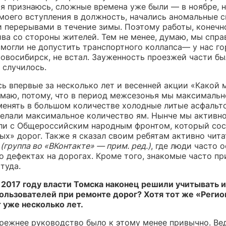
тя признаюсь, сложные времена уже были — в ноябре, 
моего вступления в должность, начались аномальные с
 перерывами в течение зимы. Поэтому работы, конечно
ива со стороны жителей. Тем не менее, думаю, мы спра
могли не допустить транспортного коллапса— у нас го
овосибирск, не встал. Зауженность проезжей части бы
 случилось.
ь впервые за несколько лет и весенней акции «Какой м
умаю, потому, что в период межсезонья мы максимальн
менять в большом количестве холодные литые асфальт
делали максимальное количество ям. Нынче мы активн
ли с Общероссийским народным фронтом, который сос
ых» дорог. Также я сказал своим ребятам активно чита
»
(группа во «ВКонтакте» — прим. ред.)
, где люди часто 
о дефектах на дорогах.
Кроме того, знакомые часто п
туда.
в 2017 году власти Томска наконец решили учитывать 
ользователей при ремонте дорог? Хотя тот же «Реги
 уже несколько лет.
режнее руководство было к этому менее привычно. Ве