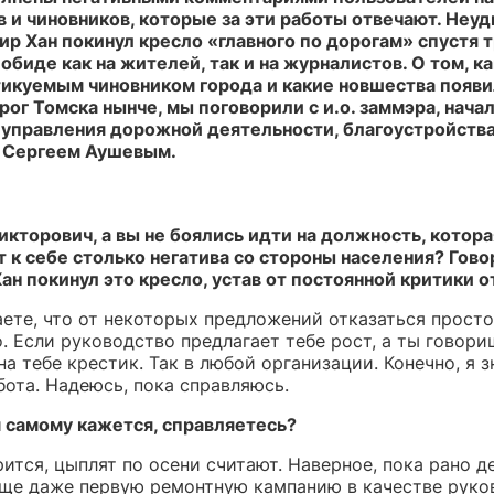
 и чиновников, которые за эти работы отвечают. Неуд
р Хан покинул кресло «главного по дорогам» спустя т
обиде как на жителей, так и на журналистов. О том, к
икуемым чиновником города и какие новшества появи
ог Томска нынче, мы поговорили с и.о. заммэра, нача
 управления дорожной деятельности, благоустройства
 Сергеем Аушевым.
икторович, а вы не боялись идти на должность, котора
 к себе столько негатива со стороны населения? Гово
н покинул это кресло, устав от постоянной критики о
аете, что от некоторых предложений отказаться просто
 Если руководство предлагает тебе рост, а ты говори
на тебе крестик. Так в любой организации. Конечно, я з
бота. Надеюсь, пока справляюсь.
м самому кажется, справляетесь?
ится, цыплят по осени считают. Наверное, пока рано д
еще даже первую ремонтную кампанию в качестве руко