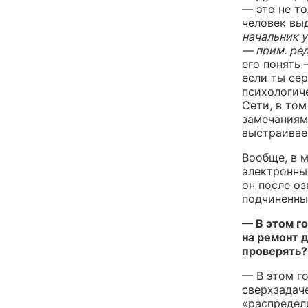
— это не то
человек вы
начальник 
— прим. ред
его понять 
если ты се
психологич
Сети, в том
замечаниями
выстраивае
Вообще, в 
электронных
он после о
подчиненны
— В этом г
на ремонт д
проверять?
— В этом го
сверхзадаче
«распредели