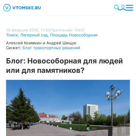
16 февраля 2015, 11:50
Прочтений: 11457
Томск
,
Лагерный сад
,
Площадь Новособорная
Алексей Козявкин и Андрей Шищук
Сюжет:
Блог транспортных решений
Блог: Новособорная для людей
или для памятников?