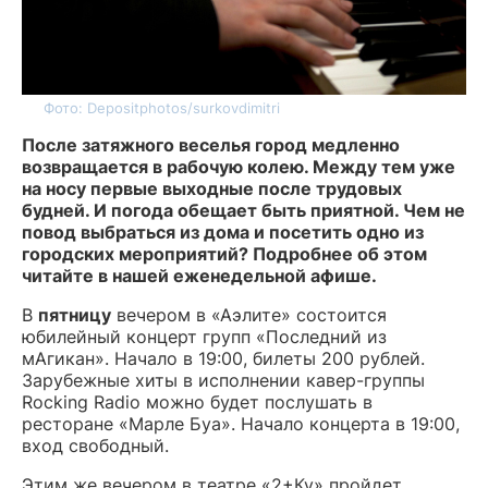
Фото: Depositphotos/surkovdimitri
После затяжного веселья город медленно
возвращается в рабочую колею. Между тем уже
на носу первые выходные после трудовых
будней. И погода обещает быть приятной. Чем не
повод выбраться из дома и посетить одно из
городских мероприятий? Подробнее об этом
читайте в нашей еженедельной афише.
В
пятницу
вечером в «Аэлите» состоится
юбилейный концерт групп «Последний из
мАгикан». Начало в 19:00, билеты 200 рублей.
Зарубежные хиты в исполнении кавер-группы
Rocking Radio можно будет послушать в
ресторане «Марле Буа». Начало концерта в 19:00,
вход свободный.
Этим же вечером в театре «2+Ку» пройдет