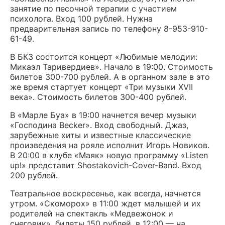
занятие по песочной терапии с участием
психолога. Вход 100 рублей. Нужна
предварительная запись по телефону 8-953-910-
61-49.
В БКЗ состоится концерт «Любимые мелодии:
Микаэл Таривердиев». Начало в 19:00. Стоимость
билетов 300-700 рублей. А в органном зале в это
же время стартует концерт «Три музыки XVII
века». Стоимость билетов 300-400 рублей.
В «Марле Буа» в 19:00 начнется вечер музыки
«Господина Becker». Вход свободный. Джаз,
зарубежные хиты и известные классические
произведения на рояле исполнит Игорь Новиков.
В 20:00 в клубе «Маяк» новую программу «Listen
up!» представит Shostakovich-Cover-Band. Вход
200 рублей.
Театральное воскресенье, как всегда, начнется
утром. «Скоморох» в 11:00 ждет малышей и их
родителей на спектакль «Медвежонок и
снеговик», билеты 150 рублей, в 12:00 — на