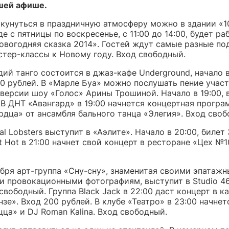
шей афише.
кунуться в праздничную атмосферу можно в здании «1
де с пятницы по воскресенье, с 11:00 до 14:00, будет ра
овогодняя сказка 2014». Гостей ждут самые разные по
стер-классы к Новому году. Вход свободный.
ий танго состоится в джаз-кафе Underground, начало в
00 рублей. В «Марле Буа» можно послушать пение учас
версии шоу «Голос» Арины Трошиной. Начало в 19:00, 
 В ДНТ «Авангард» в 19:00 начнется концертная програ
рдца» от ансамбля бального танца «Элегия». Вход своб
al Lobsters выступит в «Аэлите». Начало в 20:00, билет
 Hot в 21:00 начнет свой концерт в ресторане «Цех №1
абря арт-группа «Сну-сну», знаменитая своими эпатаж
и провокационными фотографиям, выступит в Studio 46
 свободный. Группа Black Jack в 22:00 даст концерт в 
зе». Вход 200 рублей. В клубе «Театро» в 23:00 начнет
ца» и DJ Roman Kalina. Вход свободный.