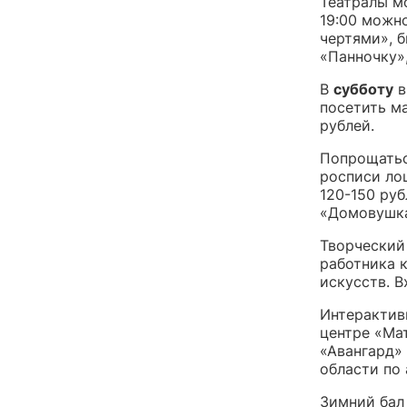
Театралы мо
19:00 можн
чертями», б
«Панночку»,
В
субботу
в
посетить м
рублей.
Попрощатьс
росписи ло
120-150 ру
«Домовушка»
Творческий
работника 
искусств. В
Интерактив
центре «Мат
«Авангард»
области по
Зимний бал 