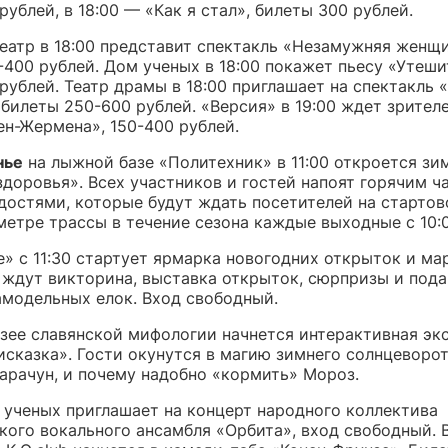
рублей, в 18:00 — «Как я стал», билеты 300 рублей.
еатр в 18:00 представит спектакль «Незамужняя женщи
400 рублей. Дом ученых в 18:00 покажет пьесу «Утеши
рублей. Театр драмы в 18:00 приглашает на спектакль
 билеты 250-600 рублей. «Версия» в 19:00 ждет зрителе
ен-Жермена», 150-400 рублей.
нье
на лыжной базе «Политехник» в 11:00 откроется зи
здоровья». Всех участников и гостей напоят горячим ч
достями, которые будут ждать посетителей на стартов
етре трассы в течение сезона каждые выходные с 10:0
» с 11:30 стартует ярмарка новогодних открыток и ма
ждут викторина, выставка открыток, сюрпризы и пода
амодельных елок. Вход свободный.
узее славянской мифологии начнется интерактивная эк
сказка». Гости окунутся в магию зимнего солнцеворот
Карачун, и почему надобно «кормить» Мороз.
м ученых приглашает на концерт народного коллектива
ого вокального ансамбля «Орбита», вход свободный. В