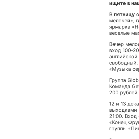
ищите в на
В
пятницу
о
мелочей», г
ярмарка «Н
веселые ма
Вечер мелод
вход 100-2
английской 
свободный.
«Музыка се
Группа Glob
Команда Get
200 рублей.
12 и 13 дек
выходками 
21:00. Вход
«Конец Фрун
группы «Пиц