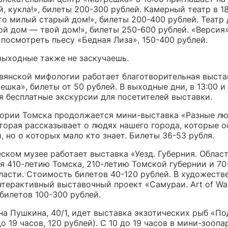
, кукла!», билеты 200-300 рублей. Камерный театр в 1
то милый старый дом!», билеты 200-400 рублей. Театр
ой дом — твой дом!», билеты 250-600 рублей. «Версия»
посмотреть пьесу «Бедная Лиза», 150-400 рублей.
выходные также не заскучаешь.
авянской мифологии работает благотворительная выста
ешка», билеты от 50 рублей. В выходные дни, в 13:00 и 
я бесплатные экскурсии для посетителей выставки.
тории Томска продолжается мини-выставка «Разные лю
торая рассказывает о людях нашего города, которые о
, но о которых мало кто знает. Билеты 36-53 рубля.
ском музее работает выставка «Уезд. Губерния. Област
я 410-летию Томска, 210-летию Томской губернии и 7
ласти. Стоимость билетов 40-120 рублей. В художеств
нтерактивный выставочный проект «Самураи. Art of Wa
билетов 100-300 рублей.
на Пушкина, 40/1, идет выставка экзотических рыб «П
до 19 часов, 120 рублей). С 10 до 19 часов в мини-зоопа