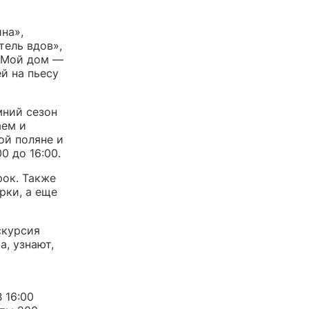
на»,
тель вдов»,
 «Мой дом —
й на пьесу
мний сезон
аем и
ой поляне и
0 до 16:00.
рок. Также
рки, а еще
скурсия
а, узнают,
 16:00