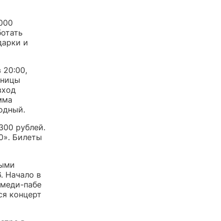
000
ботать
дарки и
 20:00,
тницы
вход
мма
одный.
 300 рублей.
0». Билеты
ными
. Начало в
камеди-пабе
ся концерт