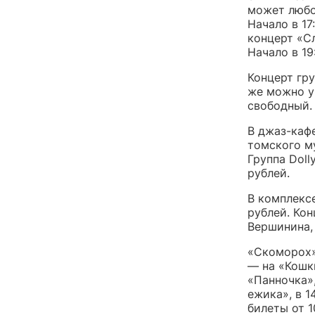
может любо
Начало в 17
концерт «С
Начало в 19
Концерт гру
же можно у
свободный.
В джаз-каф
томского му
Группа Doll
рублей.
В комплексе
рублей. Кон
Вершинина, 
«Скоморох» 
— на «Кошки
«Панночка»,
ежика», в 1
билеты от 1