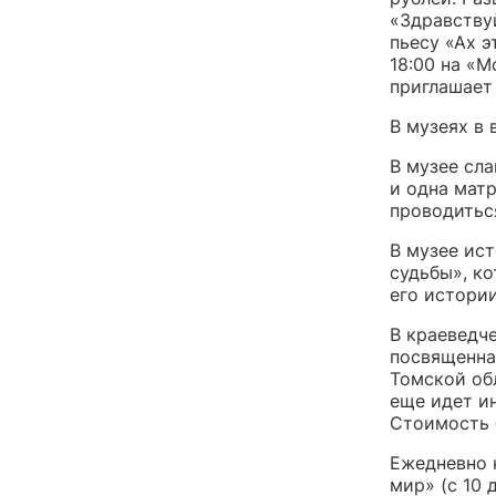
«Здравствуй
пьесу «Ах э
18:00 на «М
приглашает 
В музеях в 
В музее сл
и одна матр
проводитьс
В музее ис
судьбы», ко
его истории
В краеведче
посвященна
Томской об
еще идет и
Стоимость 
Ежедневно 
мир» (с 10 