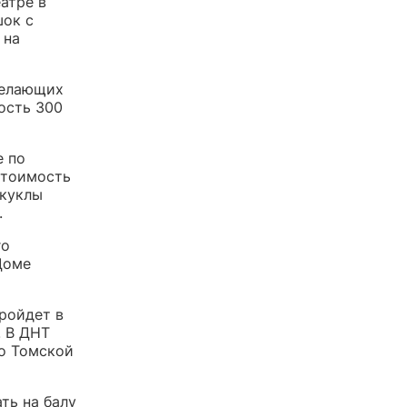
атре в
шок с
 на
желающих
ость 300
е по
стоимость
 куклы
.
го
Доме
ройдет в
. В ДНТ
во Томской
ть на балу