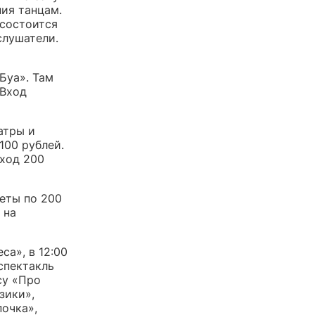
ия танцам.
 состоится
слушатели.
Буа». Там
 Вход
атры и
100 рублей.
вход 200
леты по 200
 на
са», в 12:00
 спектакль
су «Про
зики»,
почка»,