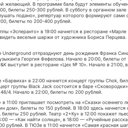
й желающий. В программе бала будут элементы обучен
:00, билеты 250-300 рублей. В субботу в органном зале
лушать подано», репертуар которого формируют сами 
:00, билеты по 200-400 рублей.
ппы «Эсперанто» в 19:00 начнется в ресторане «Марле 
видеть веселые шаржи от художника Бориса Перцева.
е Underground отпразднуют день рождения Фрэнка Син
зыканта Георгия Фефелова. Начало в 20:00, билеты от 
y&K выступит в ресторане «Цех № 10». Начало в 21:00, 
 «Барвиха» в 22:00 начнется концерт группы Chok, би
церт группы Black Jack состоится в баре «Сковородки»
46/4. Начало в 22:00, билеты по 200 рублей.
в 11:00 приглашает посмотреть на «Сказки осеннего ле
н дом», билеты по 150 рублей. В 18:00 здесь начнется
 билеты 250 рублей. Театр «2+Ку» в 12:00 покажет пье
4:00 — «Как найти солнце», в 18:00 — «Ручейные расска
00 рублей. В ТЮЗе в 11:00 начнется «Самая красная ша