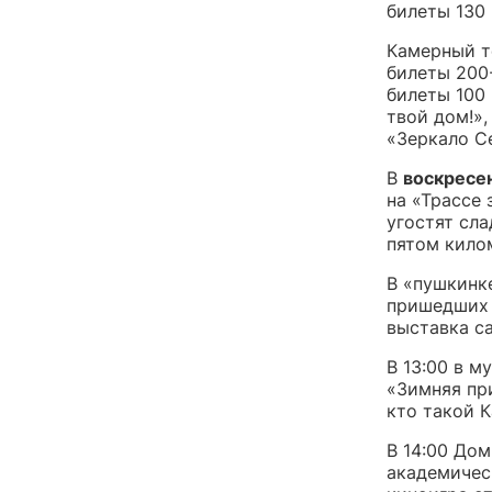
билеты 130 
Камерный т
билеты 200-
билеты 100 
твой дом!»,
«Зеркало С
В
воскресе
на «Трассе 
угостят сла
пятом килом
В «пушкинке
пришедших 
выставка с
В 13:00 в м
«Зимняя при
кто такой 
В 14:00 До
академическ