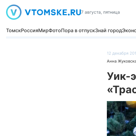
7 августа, пятница
Томск
Россия
Мир
Фото
Пора в отпуск
Знай город
Экон
12 декабря 201
Анна Жуковск
Уик-э
«Трас