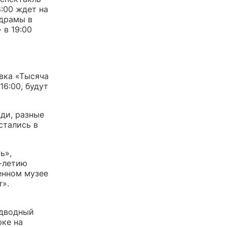
8:00 ждет на
 драмы в
 в 19:00
вка «Тысяча
16:00, будут
ди, разные
стались в
ь»,
0-летию
енном музее
r».
одводный
рке на