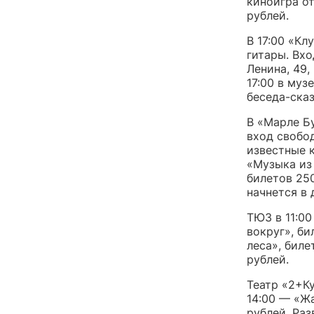
киноигра от
рублей.
В 17:00 «Кл
гитары. Вхо
Ленина, 49,
17:00 в му
беседа-ска
В «Марле Бу
вход свобо
известные к
«Музыка из
билетов 25
начнется в 
ТЮЗ в 11:0
вокруг», би
леса», биле
рублей.
Театр «2+Ку
14:00 — «Ж
рублей. Раз