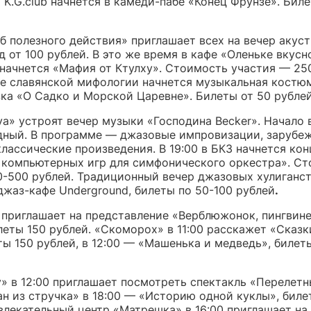
 K.G.club начнется в камеди-пабе «Конец Фрунзе». Бил
уб полезного действия» приглашает всех на вечер акус
д от 100 рублей. В это же время в кафе «Оленьке вкусн
 начнется «Мафия от Ктулху». Стоимость участия — 250
зее славянской мифологии начнется музыкальная костю
зка «О Садко и Морской Царевне». Билеты от 50 рублей
а» устроят вечер музыки «Господина Becker». Начало в
дный. В программе — джазовые импровизации, зарубеж
лассические произведения. В 19:00 в БКЗ начнется кон
 компьютерных игр для симфонического оркестра». С
0-500 рублей. Традиционный вечер джазовых хулиганст
джаз-кафе Underground, билеты по 50-100 рублей
.
0 приглашает на представление «Верблюжонок, пингвине
леты 150 рублей. «Скоморох» в 11:00 расскажет «Сказк
ты 150 рублей, в 12:00 — «Машенька и медведь», билет
» в 12:00 приглашает посмотреть спектакль «Перелетн
ан из стручка» в 18:00 — «Историю одной куклы», биле
влекательный центр «Матрешка» в 16:00 приглашает на