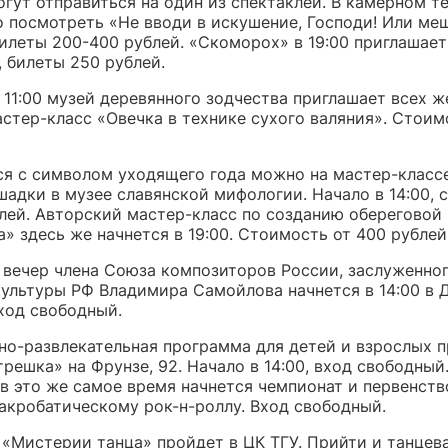
гут отправиться на один из спектаклей. В камерном те
о посмотреть «Не вводи в искушение, Господи! Или ме
илеты 200-400 рублей. «Скоморох» в 19:00 приглашает
 билеты 250 рублей.
 11:00 музей деревянного зодчества приглашает всех 
астер-класс «Овечка в технике сухого валяния». Стоим
я с символом уходящего года можно на мастер-класс
шадки в музее славянской мифологии. Начало в 14:00, 
блей. Авторский мастер-класс по созданию обереговой
 здесь же начнется в 19:00. Стоимость от 400 рублей
 вечер члена Союза композиторов России, заслуженно
культуры РФ Владимира Самойлова начнется в 14:00 в 
ход свободный.
но-развлекательная программа для детей и взрослых п
решка» на Фрунзе, 92. Начало в 14:00, вход свободный
 в это же самое время начнется чемпионат и первенст
 акробатическому рок-н-роллу. Вход свободный.
«Мистерии танца» пройдет в ЦК ТГУ. Прийти и танцева