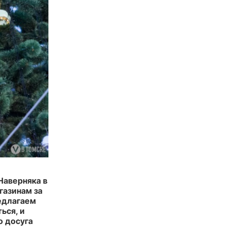
Наверняка в
газинам за
едлагаем
ься, и
о досуга