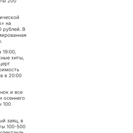
еты 200
тической
о» на
 рублей. В
мированная
.
 19:00,
ные хиты,
церт
тоимость
в в 20:00
нок и все
и осеннего
ы 100
ый заяц, в
ты 100-500
 спектакль