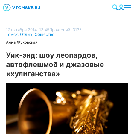
17 октября 2014, 13:45
Прочтений: 3135
Томск
,
Отдых
,
Общество
Анна Жуковская
Уик-энд: шоу леопардов,
автофлешмоб и джазовые
«хулиганства»