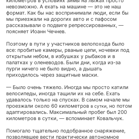
километров в условиях зимы на лыжах просто
невозможно. А ехать на машине — это не наш
формат. Как бы нас воспринимали люди, если бы
мы приезжали на дорогих авто и с пафосом
рассказывали о подвиге репрессированных, —
поясняет Иоанн Чечнев.
Поэтому в пути у участников велопохода было
все: пробитые камеры, рваные цепи, ночевки под
открытым небом, в избушках у рыбаков и в
палатках у оленеводов. Были дни, когда из-за
пурги ничего не было видно, а дышать
приходилось через защитные маски.
— Было очень тяжело. Иногда мы просто катили
велосипеды, иногда тащили их на себе. Ехать
удавалось только на спусках. В самом начале мы
проезжали около 60 километров
, но потом
в сутки
адаптировались. Максимальный пробег был 200
километров в сутки, — вспоминает Ковальчук.
Помогало тщательно подобранное снаряжение,
позволявшее вести практически автономное