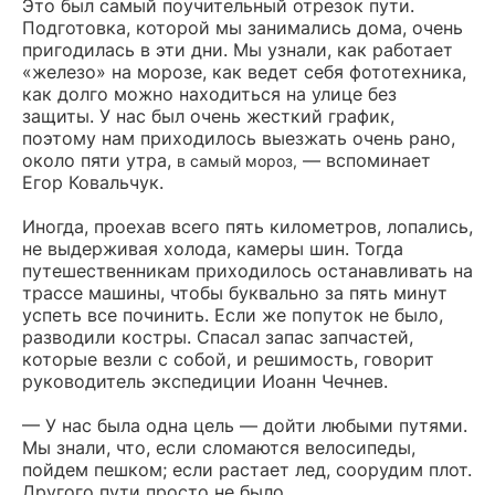
Это был самый поучительный отрезок пути.
Подготовка, которой мы занимались дома, очень
пригодилась в эти дни. Мы узнали, как работает
«железо» на морозе, как ведет себя фототехника,
как долго можно находиться на улице без
защиты. У нас был очень жесткий график,
поэтому нам приходилось выезжать очень рано,
около пяти утра,
— вспоминает
в самый мороз,
Егор Ковальчук.
Иногда, проехав всего пять километров, лопались,
не выдерживая холода, камеры шин. Тогда
путешественникам приходилось останавливать на
трассе машины, чтобы буквально за пять минут
успеть все починить. Если же попуток не было,
разводили костры. Спасал запас запчастей,
которые везли с собой, и решимость, говорит
руководитель экспедиции Иоанн Чечнев.
— У нас была одна цель — дойти любыми путями.
Мы знали, что, если сломаются велосипеды,
пойдем пешком; если растает лед, соорудим плот.
Другого пути просто не было.