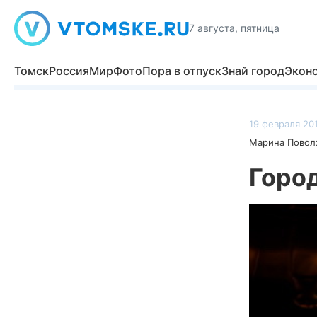
7 августа, пятница
Томск
Россия
Мир
Фото
Пора в отпуск
Знай город
Экон
19 февраля 201
Марина Повол
Горо