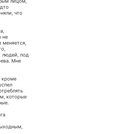
бым лицом,
удто
няли, что
а,
 не
е меняется,
то,
х людей, под
рева. Мне
, кроме
успел
отреблять
ам, которые
ные.
зга
выходным,