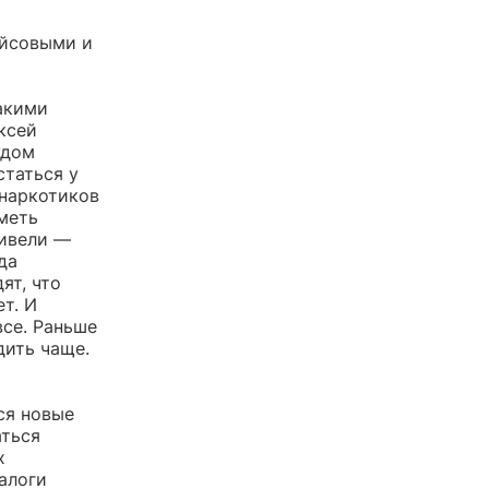
айсовыми и
акими
ксей
удом
таться у
 наркотиков
меть
ривели —
да
ят, что
т. И
все. Раньше
дить чаще.
ся новые
аться
х
налоги