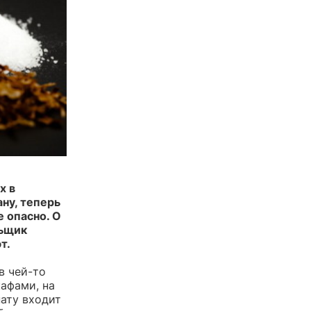
х в
ну, теперь
е опасно. О
льщик
т.
в чей-то
афами, на
ату входит