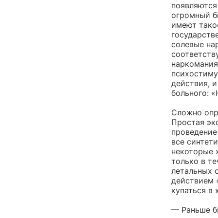
появляются 
огромный б
имеют тако
государств
солевые на
соответств
наркомания
психостиму
действия, и
больного: 
Сложно опр
Простая экс
проведение
все синтети
некоторые 
только в те
летальных 
действием 
купаться в 
— Раньше б