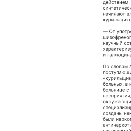
действием,
синтетичес
начинают вл
курильщико
— От употр
шизофреноп
научный со
характериз
и галлюцин
По словам 
поступающи
«курильщик
больных, в
больнице с
восприятия
окружающих
специализи
созданы не
были нарко
антинаркот
называемой