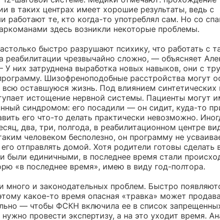
и в таких центрах имеет хорошие результаты, ведь с
и работают те, кто когда-то употреблял сам. Но со сп
аркоманами здесь возникли некоторые проблемы.
астолько быстро разрушают психику, что работать с т
а реабилитации чрезвычайно сложно, — объясняет Але
 У них затруднена выработка новых навыков, они с тр
программу. Шизофреноподобные расстройства могут ос
а всю оставшуюся жизнь. Под влиянием синтетических
тупает истощение нервной системы. Пациенты могут и
нный синдромом: его посадили — он сидит, куда-то п
авить его что-то делать практически невозможно. Иног
сяц, два, три, полгода, в реабилитационном центре вид
таким человеком бесполезно, он программу не усваивае
его отправлять домой. Хотя родители готовы сделать 
аи были единичными, в последнее время стали происхо
орю «в последнее время», имею в виду год-полтора.
и много и законодательных проблем. Быстро появляют
оэтому какое-то время опасная «травка» может продав
ально — чтобы ФСКН включила ее в список запрещенны
 нужно провести экспертизу, а на это уходит время. А