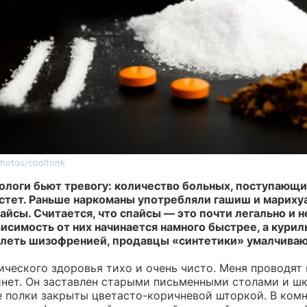
hotos/coolfonk
ологи бьют тревогу: количество больных, поступающи
астет. Раньше наркоманы употребляли гашиш и марихуа
айсы. Считается, что спайсы — это почти легально и н
висимость от них начинается намного быстрее, а кури
леть шизофренией, продавцы «синтетики» умалчиваю
ческого здоровья тихо и очень чисто. Меня проводят 
инет. Он заставлен старыми письменными столами и шк
е полки закрыты цветасто-коричневой шторкой. В комн