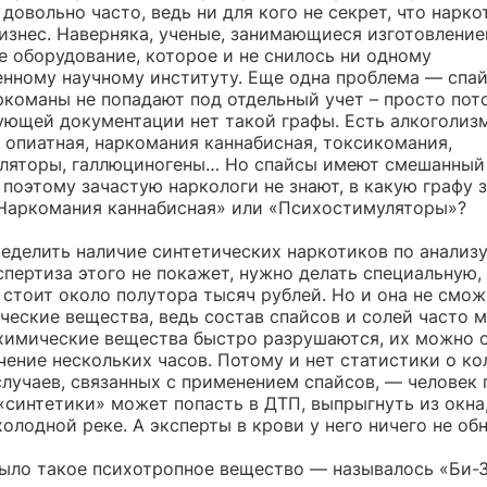
довольно часто, ведь ни для кого не секрет, что нарк
изнес. Наверняка, ученые, занимающиеся изготовление
е оборудование, которое и не снилось ни одному
енному научному институту. Еще одна проблема — спа
ркоманы не попадают под отдельный учет – просто пот
ующей документации нет такой графы. Есть алкоголизм
 опиатная, наркомания каннабисная, токсикомания,
ляторы, галлюциногены… Но спайсы имеют смешанный
 поэтому зачастую наркологи не знают, в какую графу 
«Наркомания каннабисная» или «Психостимуляторы»?
еделить наличие синтетических наркотиков по анализу
пертиза этого не покажет, нужно делать специальную, 
 стоит около полутора тысяч рублей. Но и она не смо
ческие вещества, ведь состав спайсов и солей часто м
химические вещества быстро разрушаются, их можно 
чение нескольких часов. Потому и нет статистики о ко
случаев, связанных с применением спайсов, — человек 
«синтетики» может попасть в ДТП, выпрыгнуть из окна
холодной реке. А эксперты в крови у него ничего не об
ыло такое психотропное вещество — называлось «Би-З