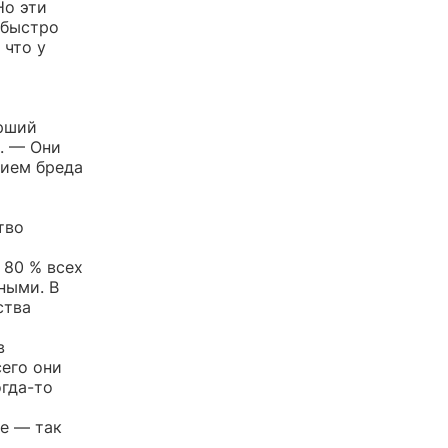
Но эти
 быстро
 что у
арший
. — Они
нием бреда
тво
 80 % всех
ными. В
ства
в
сего они
гда-то
е — так