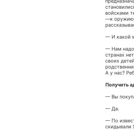
предназнач
становилис
войсками т
—к оружию 
рассказыва
— И какой 
— Нам надо
странах нет
своих детей
родственни
А у нас? Ре
Получить а
— Вы покуп
— Да.
— По извест
скидывали 