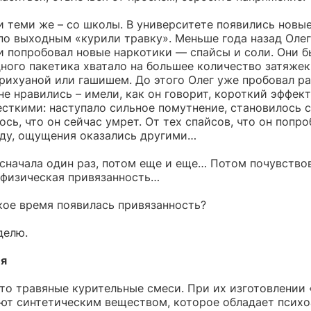
 теми же – со школы. В университете появились новые,
 по выходным «курили травку». Меньше года назад Олег
 попробовал новые наркотики — спайсы и соли. Они б
ного пакетика хватало на большее количество затяжек
арихуаной или гашишем. До этого Олег уже пробовал ра
не нравились – имели, как он говорит, короткий эффек
сткими: наступало сильное помутнение, становилось 
ось, что он сейчас умрет. От тех спайсов, что он попро
ду, ощущения оказались другими…
сначала один раз, потом еще и еще… Потом почувствов
 физическая привязанность…
кое время появилась привязанность?
делю.
я
то травяные курительные смеси. При их изготовлении 
ют синтетическим веществом, которое обладает псих