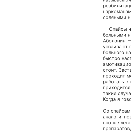
реабилитаци
наркоманам
соляными н
— Спайсы н
больными н
Аболонин. —
усваивают 
больного н
быстро нас
амотивацио
стоит. Заст
проходит ме
работать с 
приходится 
такие случ
Когда я гов
Со спайсам
аналоги, п
вполне лег
препаратов,