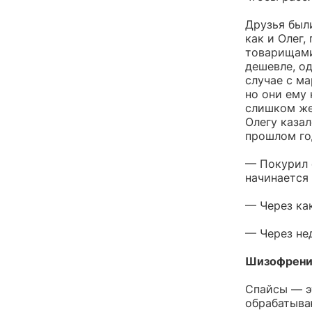
Друзья были
как и Олег,
товарищами
дешевле, од
случае с м
но они ему 
слишком же
Олегу казал
прошлом го
— Покурил 
начинается
— Через ка
— Через не
Шизофрени
Спайсы — э
обрабатыва