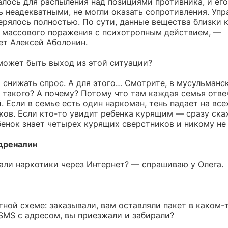
алось для распыления над позициями противника, и ег
ь неадекватными, не могли оказать сопротивления. Упр
ерялось полностью. По сути, данные вещества близки 
массового поражения с психотропным действием, —
ет Алексей Аболонин.
может быть выход из этой ситуации?
 снижать спрос. А для этого… Смотрите, в мусульманс
 такого? А почему? Потому что там каждая семья отве
. Если в семье есть один наркоман, тень падает на все
ков. Если кто-то увидит ребенка курящим — сразу ска
бенок знает четырех курящих сверстников и никому не 
дреналин
али наркотики через Интернет? — спрашиваю у Олега.
ной схеме: заказывали, вам оставляли пакет в каком-т
SMS с адресом, вы приезжали и забирали?