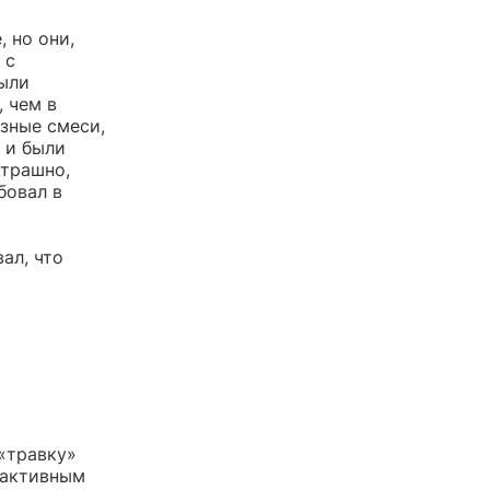
 но они,
 с
ыли
, чем в
зные смеси,
т и были
страшно,
бовал в
ал, что
«травку»
оактивным