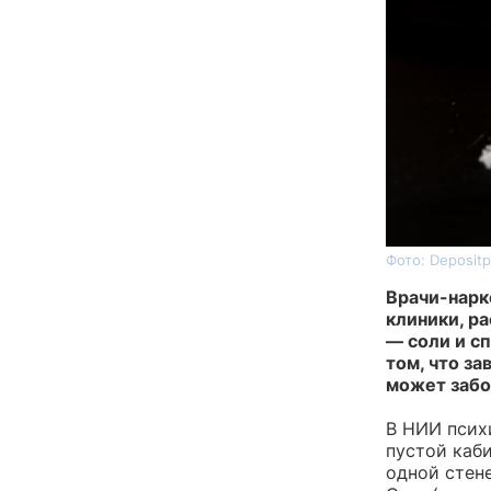
Фото: Depositp
Врачи-нарк
клиники, р
— соли и сп
том, что за
может забо
В НИИ психи
пустой каб
одной стен