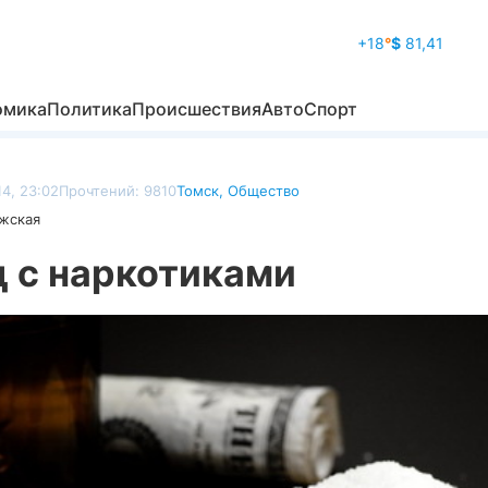
+18
°
$
81,41
омика
Политика
Происшествия
Авто
Спорт
4, 23:02
Прочтений: 9810
Томск
,
Общество
жская
д с наркотиками