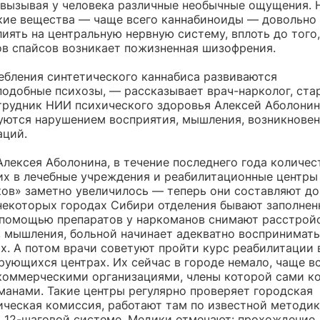
 вызывая у человека различные необычные ощущения. 
кие вещества — чаще всего каннабиноиды — довольно
иять на центральную нервную систему, вплоть до того,
в спайсов возникает пожизненная шизофрения.
ебления синтетического каннабиса развиваются
одобные психозы, — рассказывает врач-нарколог, ст
трудник НИИ психического здоровья Алексей Аболонин
уются нарушением восприятия, мышления, возникнове
аций.
Алексея Аболонина, в течение последнего года количес
х в лечебные учреждения и реабилитационные центры
ов» заметно увеличилось — теперь они составляют до
 некоторых городах Сибири отделения бывают заполнен
 помощью препаратов у наркоманов снимают расстрой
, мышления, больной начинает адекватно воспринимать
. А потом врачи советуют пройти курс реабилитации 
рующихся центрах. Их сейчас в городе немало, чаще в
коммерческими организациями, члены которой сами ко
манами. Такие центры регулярно проверяет городская
ическая комиссия, работают там по известной методик
 12-шаговой системе. Медики отмечают: прохождение