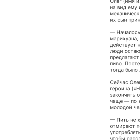
Олег (имя 
на вид ему 
механически
их сын прин
— Началось
марихуана,
действует н
люди остают
предлагают 
пиво. Посте
тогда было 
Сейчас Олег
героина («Н
закончить о
чаще — по 
молодой чел
— Пить не х
отмирают по
употреблять
чтобы рассл