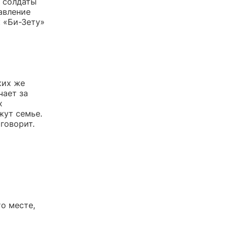
о солдаты
авление
к «Би-Зету»
ких же
чает за
х
жут семье.
говорит.
о месте,