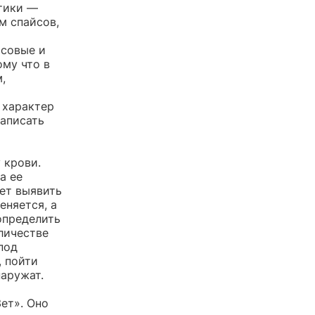
отики —
м спайсов,
йсовые и
ому что в
,
 характер
записать
 крови.
а ее
жет выявить
еняется, а
определить
личестве
под
, пойти
наружат.
ет». Оно