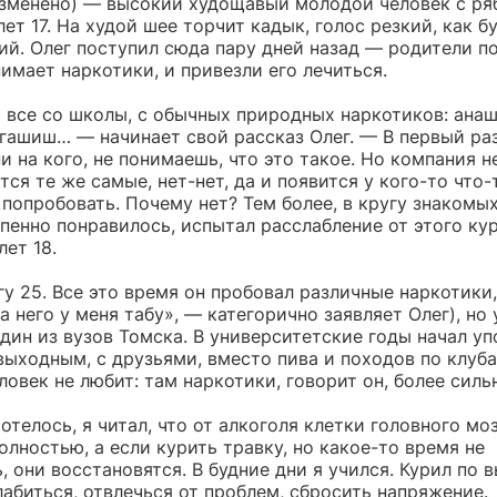
изменено) — высокий худощавый молодой человек с ря
лет 17. На худой шее торчит кадык, голос резкий, как б
й. Олег поступил сюда пару дней назад — родители по
имает наркотики, и привезли его лечиться.
 все со школы, с обычных природных наркотиков: анаш
 гашиш… — начинает свой рассказ Олег. — В первый раз
и на кого, не понимаешь, что это такое. Но компания н
ся те же самые, нет-нет, да и появится у кого-то что-
попробовать. Почему нет? Тем более, в кругу знакомы
пенно понравилось, испытал расслабление от этого ку
лет 18.
у 25. Все это время он пробовал различные наркотики
а него у меня табу», — категорично заявляет Олег), но 
дин из вузов Томска. В университетские годы начал уп
выходным, с друзьями, вместо пива и походов по клуб
овек не любит: там наркотики, говорит он, более силь
отелось, я читал, что от алкоголя клетки головного мо
лностью, а если курить травку, но какое-то время не
, они восстановятся. В будние дни я учился. Курил по 
абиться, отвлечься от проблем, сбросить напряжение.