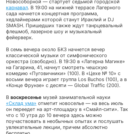
Новособорной — стартует седьмой городской
карнавал
. В 19:00 на нижней террасе Лагерного
сада начнется концертная программа,
хедлайнерами которой станут Ираклий и DJ
SMASH. Пришедших также ждут танрцевальный
флешмоб, лазерное шоу и музыкальный
фейерверк.
В семь вечера около БКЗ начнется вечер
классической музыки от симфонического
оркестра (свободно). В 19:30 в «Латерна Магике»
на Гагарина, 41, начнут смотреть чешскую
комедию «Пуговичники» (100). В «Цехе № 10» с
восьми вечера играет группа Los Buchos (100), а в
«Конце Фрунзе» с десяти — Global Traffic (200).
В
воскресенье
музей занимательной науки
«Склад ума»
отметит новоселье — на весь июль
он переедет на арт-площадку в «Смайл-сити». Так
что с 10 утра до 10 вечера здесь можно
поучаствовать в необычных опытах и послушать
увлекательные лекции, причем абсолютно
бесплатно.