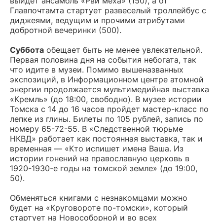
выйдет ансамбль «Рви меха» (150), а от
Главпочтамта стартует развеселый троллейбус с
диджеями, ведущим и прочими атрибутами
добротной вечеринки (500).
Суббота
обещает быть не менее увлекательной.
Первая половина дня на события небогата, так
что идите в музеи. Помимо вышеназванных
экспозиций, в Информационном центре атомной
энергии продолжается мультимедийная выставка
«Кремль» (до 18:00, свободно). В музее истории
Томска с 14 до 16 часов пройдет мастер-класс по
лепке из глины. Билеты по 105 рублей, запись по
номеру 65-72-55. В «Следственной тюрьме
НКВД» работает как постоянная выставка, так и
временная — «Кто испишет имена Ваша. Из
истории гонений на православную церковь в
1920-1930-е годы на томской земле» (до 19:00,
50).
Обменяться книгами с незнакомцами можно
будет на «Круговороте по-томски», который
стартует на Новособорной и во всех