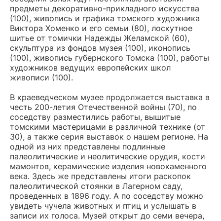
предметы декоративно-прикладного искусства
(100), живопись и графика томского художника
Виктора Хоменко и его семьи (80), лоскутное
шитье от томички Надежды Желамской (60),
скульптура из фондов музея (100), иконопись
(100), живопись губернского Томска (100), работы
художников ведущих европейских школ
живописи (100).
В краеведческом музее продолжается выставка в
честь 200-летия Отечественной войны (70), по
соседству разместились работы, вышитые
томскими мастерицами в различной технике (от
30), а также серия выставок о нашем регионе. На
одной из них представлены подлинные
палеолитические и неолитические орудия, кости
мамонтов, керамические изделия новокаменного
века. Здесь же представлены итоги раскопок
палеолитической стоянки в Лагерном саду,
проведенных в 1896 году. А по соседству можно
увидеть чучела животных и птиц и услышать в
записи их голоса. Музей открыт до семи вечера,